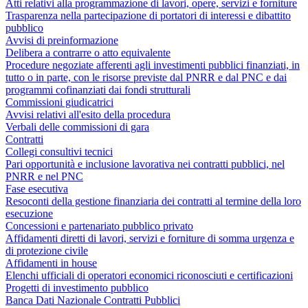
Atti relativi alla programmazione di lavori, opere, servizi e forniture
Trasparenza nella partecipazione di portatori di interessi e dibattito
pubblico
Avvisi di preinformazione
Delibera a contrarre o atto equivalente
Procedure negoziate afferenti agli investimenti pubblici finanziati, in
tutto o in parte, con le risorse previste dal PNRR e dal PNC e dai
programmi cofinanziati dai fondi strutturali
Commissioni giudicatrici
Avvisi relativi all'esito della procedura
Verbali delle commissioni di gara
Contratti
Collegi consultivi tecnici
Pari opportunità e inclusione lavorativa nei contratti pubblici, nel
PNRR e nel PNC
Fase esecutiva
Resoconti della gestione finanziaria dei contratti al termine della loro
esecuzione
Concessioni e partenariato pubblico privato
Affidamenti diretti di lavori, servizi e forniture di somma urgenza e
di protezione civile
Affidamenti in house
Elenchi ufficiali di operatori economici riconosciuti e certificazioni
Progetti di investimento pubblico
Banca Dati Nazionale Contratti Pubblici