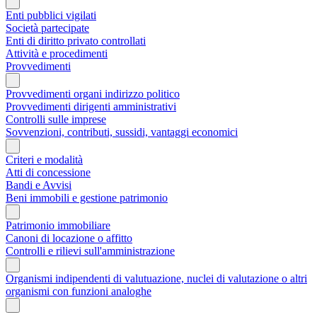
Enti pubblici vigilati
Società partecipate
Enti di diritto privato controllati
Attività e procedimenti
Provvedimenti
Provvedimenti organi indirizzo politico
Provvedimenti dirigenti amministrativi
Controlli sulle imprese
Sovvenzioni, contributi, sussidi, vantaggi economici
Criteri e modalità
Atti di concessione
Bandi e Avvisi
Beni immobili e gestione patrimonio
Patrimonio immobiliare
Canoni di locazione o affitto
Controlli e rilievi sull'amministrazione
Organismi indipendenti di valutuazione, nuclei di valutazione o altri
organismi con funzioni analoghe