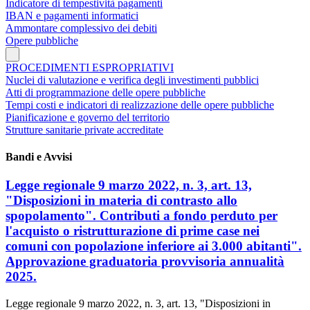
Indicatore di tempestività pagamenti
IBAN e pagamenti informatici
Ammontare complessivo dei debiti
Opere pubbliche
PROCEDIMENTI ESPROPRIATIVI
Nuclei di valutazione e verifica degli investimenti pubblici
Atti di programmazione delle opere pubbliche
Tempi costi e indicatori di realizzazione delle opere pubbliche
Pianificazione e governo del territorio
Strutture sanitarie private accreditate
Bandi e Avvisi
Legge regionale 9 marzo 2022, n. 3, art. 13,
"Disposizioni in materia di contrasto allo
spopolamento". Contributi a fondo perduto per
l'acquisto o ristrutturazione di prime case nei
comuni con popolazione inferiore ai 3.000 abitanti".
Approvazione graduatoria provvisoria annualità
2025.
Legge regionale 9 marzo 2022, n. 3, art. 13, "Disposizioni in