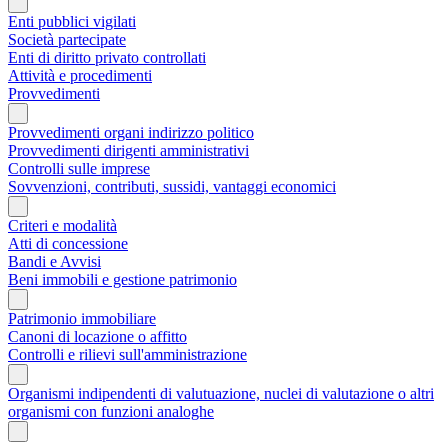
Enti pubblici vigilati
Società partecipate
Enti di diritto privato controllati
Attività e procedimenti
Provvedimenti
Provvedimenti organi indirizzo politico
Provvedimenti dirigenti amministrativi
Controlli sulle imprese
Sovvenzioni, contributi, sussidi, vantaggi economici
Criteri e modalità
Atti di concessione
Bandi e Avvisi
Beni immobili e gestione patrimonio
Patrimonio immobiliare
Canoni di locazione o affitto
Controlli e rilievi sull'amministrazione
Organismi indipendenti di valutuazione, nuclei di valutazione o altri
organismi con funzioni analoghe