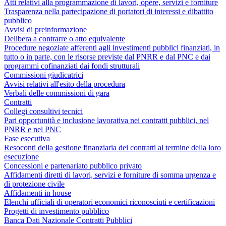
Atti relativi alla programmazione di lavori, opere, servizi e forniture
Trasparenza nella partecipazione di portatori di interessi e dibattito
pubblico
Avvisi di preinformazione
Delibera a contrarre o atto equivalente
Procedure negoziate afferenti agli investimenti pubblici finanziati, in
tutto o in parte, con le risorse previste dal PNRR e dal PNC e dai
programmi cofinanziati dai fondi strutturali
Commissioni giudicatrici
Avvisi relativi all'esito della procedura
Verbali delle commissioni di gara
Contratti
Collegi consultivi tecnici
Pari opportunità e inclusione lavorativa nei contratti pubblici, nel
PNRR e nel PNC
Fase esecutiva
Resoconti della gestione finanziaria dei contratti al termine della loro
esecuzione
Concessioni e partenariato pubblico privato
Affidamenti diretti di lavori, servizi e forniture di somma urgenza e
di protezione civile
Affidamenti in house
Elenchi ufficiali di operatori economici riconosciuti e certificazioni
Progetti di investimento pubblico
Banca Dati Nazionale Contratti Pubblici