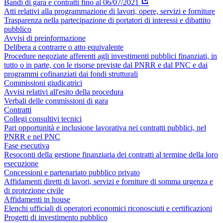
Bandi di gara e contratti fino al 06/07/2021
Atti relativi alla programmazione di lavori, opere, servizi e forniture
Trasparenza nella partecipazione di portatori di interessi e dibattito
pubblico
Avvisi di preinformazione
Delibera a contrarre o atto equivalente
Procedure negoziate afferenti agli investimenti pubblici finanziati, in
tutto o in parte, con le risorse previste dal PNRR e dal PNC e dai
programmi cofinanziati dai fondi strutturali
Commissioni giudicatrici
Avvisi relativi all'esito della procedura
Verbali delle commissioni di gara
Contratti
Collegi consultivi tecnici
Pari opportunità e inclusione lavorativa nei contratti pubblici, nel
PNRR e nel PNC
Fase esecutiva
Resoconti della gestione finanziaria dei contratti al termine della loro
esecuzione
Concessioni e partenariato pubblico privato
Affidamenti diretti di lavori, servizi e forniture di somma urgenza e
di protezione civile
Affidamenti in house
Elenchi ufficiali di operatori economici riconosciuti e certificazioni
Progetti di investimento pubblico