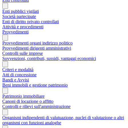
Enti controllati
Enti pubblici vigilati
Società partecipate
Enti di diritto privato controllati
Attività e procedimenti
Provvedimenti
Provvedimenti organi indirizzo politico
Provvedimenti dirigenti amministrativi
Controlli sulle imprese
Sovvenzioni, contributi, sussidi, vantaggi economici
Criteri e modalità
Atti di concessione
Bandi e Avvisi
Beni immobili e gestione patrimonio
Patrimonio immobiliare
Canoni di locazione o affitto
Controlli e rilievi sull'amministrazione
Organismi indipendenti di valutuazione, nuclei di valutazione o altri
organismi con funzioni analoghe