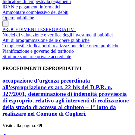
Indicatore di tempestività pagamenti
IBAN e pagamenti informatici
Ammontare complessivo dei debiti
Opere pubbliche
PROCEDIMENTI ESPROPRIATIVI
Nuclei di valutazione e verifica degli investimenti pubblici
Atti di programmazione delle opere pubbliche
Tempi costi e indicatori di realizzazione delle opere pubbliche
Pianificazione e governo del territorio
Strutture sanitarie private accreditate
PROCEDIMENTI ESPROPRIATIVI
occupazione d’urgenza preordinata
all’espropriazione ex art. 22-bis del D.P.R. n.
327/2001, determinazione di indennità provvisoria
di esproprio, relativo agli interventi di realizzazione
della strada di accesso al cimitero – 1° lotto da
realizzare nel Comune di Cuglieri.
Visite alla pagina:
69