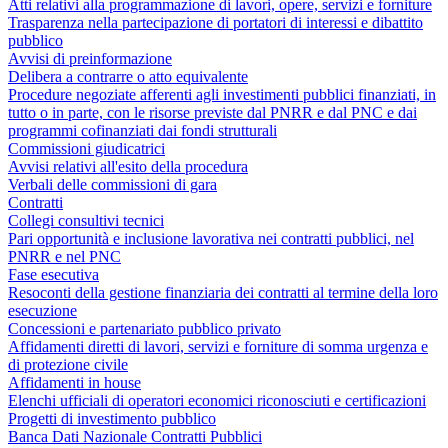
Atti relativi alla programmazione di lavori, opere, servizi e forniture
Trasparenza nella partecipazione di portatori di interessi e dibattito
pubblico
Avvisi di preinformazione
Delibera a contrarre o atto equivalente
Procedure negoziate afferenti agli investimenti pubblici finanziati, in
tutto o in parte, con le risorse previste dal PNRR e dal PNC e dai
programmi cofinanziati dai fondi strutturali
Commissioni giudicatrici
Avvisi relativi all'esito della procedura
Verbali delle commissioni di gara
Contratti
Collegi consultivi tecnici
Pari opportunità e inclusione lavorativa nei contratti pubblici, nel
PNRR e nel PNC
Fase esecutiva
Resoconti della gestione finanziaria dei contratti al termine della loro
esecuzione
Concessioni e partenariato pubblico privato
Affidamenti diretti di lavori, servizi e forniture di somma urgenza e
di protezione civile
Affidamenti in house
Elenchi ufficiali di operatori economici riconosciuti e certificazioni
Progetti di investimento pubblico
Banca Dati Nazionale Contratti Pubblici