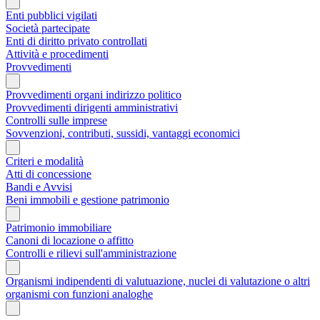
Enti pubblici vigilati
Società partecipate
Enti di diritto privato controllati
Attività e procedimenti
Provvedimenti
Provvedimenti organi indirizzo politico
Provvedimenti dirigenti amministrativi
Controlli sulle imprese
Sovvenzioni, contributi, sussidi, vantaggi economici
Criteri e modalità
Atti di concessione
Bandi e Avvisi
Beni immobili e gestione patrimonio
Patrimonio immobiliare
Canoni di locazione o affitto
Controlli e rilievi sull'amministrazione
Organismi indipendenti di valutuazione, nuclei di valutazione o altri
organismi con funzioni analoghe