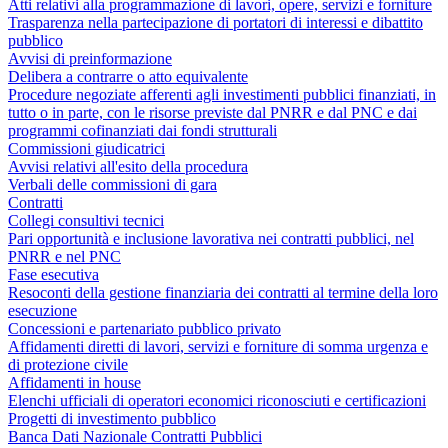
Atti relativi alla programmazione di lavori, opere, servizi e forniture
Trasparenza nella partecipazione di portatori di interessi e dibattito
pubblico
Avvisi di preinformazione
Delibera a contrarre o atto equivalente
Procedure negoziate afferenti agli investimenti pubblici finanziati, in
tutto o in parte, con le risorse previste dal PNRR e dal PNC e dai
programmi cofinanziati dai fondi strutturali
Commissioni giudicatrici
Avvisi relativi all'esito della procedura
Verbali delle commissioni di gara
Contratti
Collegi consultivi tecnici
Pari opportunità e inclusione lavorativa nei contratti pubblici, nel
PNRR e nel PNC
Fase esecutiva
Resoconti della gestione finanziaria dei contratti al termine della loro
esecuzione
Concessioni e partenariato pubblico privato
Affidamenti diretti di lavori, servizi e forniture di somma urgenza e
di protezione civile
Affidamenti in house
Elenchi ufficiali di operatori economici riconosciuti e certificazioni
Progetti di investimento pubblico
Banca Dati Nazionale Contratti Pubblici