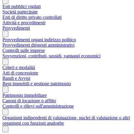
Enti pubblici vigilati
Società partecipate
Enti di diritto privato controllati
Attività e procedimenti
Provvedimenti
Provvedimenti organi indirizzo politico
Provvedimenti dirigenti amministrativi
Controlli sulle imprese
Sovvenzioni, contributi, sussidi, vantaggi economici
Criteri e modalità
Atti di concessione
Bandi e Avvisi
Beni immobili e gestione patrimonio
Patrimonio immobiliare
Canoni di locazione o affitto
Controlli e rilievi sull'amministrazione
Organismi indipendenti di valutuazione, nuclei di valutazione o altri
organismi con funzioni analoghe