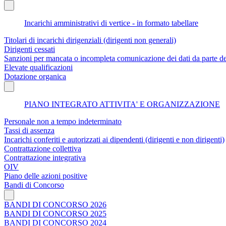
Incarichi amministrativi di vertice - in formato tabellare
Titolari di incarichi dirigenziali (dirigenti non generali)
Dirigenti cessati
Sanzioni per mancata o incompleta comunicazione dei dati da parte dei t
Elevate qualificazioni
Dotazione organica
PIANO INTEGRATO ATTIVITA' E ORGANIZZAZIONE
Personale non a tempo indeterminato
Tassi di assenza
Incarichi conferiti e autorizzati ai dipendenti (dirigenti e non dirigenti)
Contrattazione collettiva
Contrattazione integrativa
OIV
Piano delle azioni positive
Bandi di Concorso
BANDI DI CONCORSO 2026
BANDI DI CONCORSO 2025
BANDI DI CONCORSO 2024