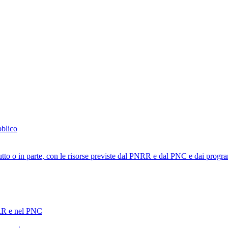
bblico
tutto o in parte, con le risorse previste dal PNRR e dal PNC e dai progra
PNRR e nel PNC