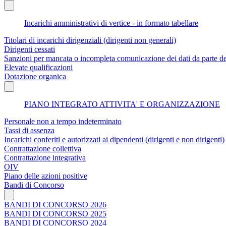
Incarichi amministrativi di vertice - in formato tabellare
Titolari di incarichi dirigenziali (dirigenti non generali)
Dirigenti cessati
Sanzioni per mancata o incompleta comunicazione dei dati da parte dei t
Elevate qualificazioni
Dotazione organica
PIANO INTEGRATO ATTIVITA' E ORGANIZZAZIONE
Personale non a tempo indeterminato
Tassi di assenza
Incarichi conferiti e autorizzati ai dipendenti (dirigenti e non dirigenti)
Contrattazione collettiva
Contrattazione integrativa
OIV
Piano delle azioni positive
Bandi di Concorso
BANDI DI CONCORSO 2026
BANDI DI CONCORSO 2025
BANDI DI CONCORSO 2024