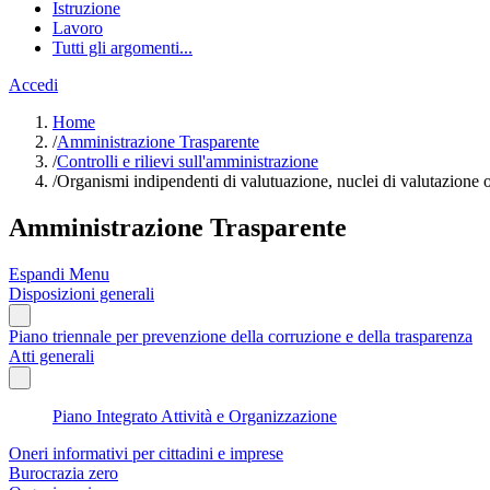
Istruzione
Lavoro
Tutti gli argomenti...
Accedi
Home
/
Amministrazione Trasparente
/
Controlli e rilievi sull'amministrazione
/
Organismi indipendenti di valutuazione, nuclei di valutazione 
Amministrazione Trasparente
Espandi Menu
Disposizioni generali
Piano triennale per prevenzione della corruzione e della trasparenza
Atti generali
Piano Integrato Attività e Organizzazione
Oneri informativi per cittadini e imprese
Burocrazia zero