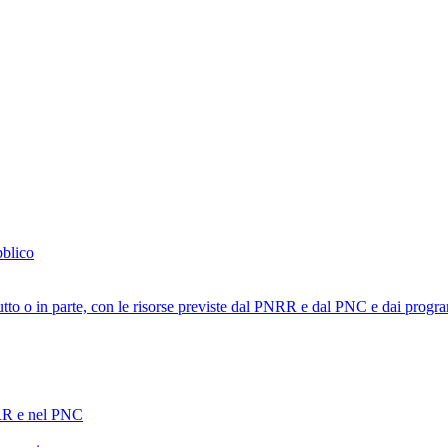
bblico
tutto o in parte, con le risorse previste dal PNRR e dal PNC e dai progra
PNRR e nel PNC