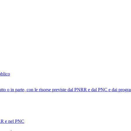
bblico
tutto o in parte, con le risorse previste dal PNRR e dal PNC e dai progra
PNRR e nel PNC