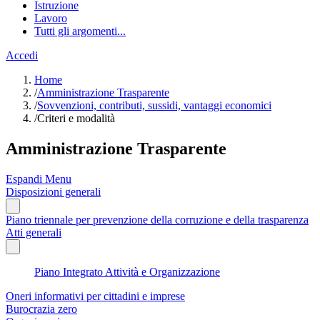
Istruzione
Lavoro
Tutti gli argomenti...
Accedi
Home
/
Amministrazione Trasparente
/
Sovvenzioni, contributi, sussidi, vantaggi economici
/
Criteri e modalità
Amministrazione Trasparente
Espandi Menu
Disposizioni generali
Piano triennale per prevenzione della corruzione e della trasparenza
Atti generali
Piano Integrato Attività e Organizzazione
Oneri informativi per cittadini e imprese
Burocrazia zero