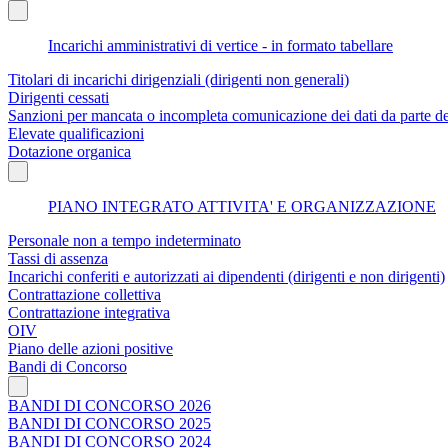
Incarichi amministrativi di vertice - in formato tabellare
Titolari di incarichi dirigenziali (dirigenti non generali)
Dirigenti cessati
Sanzioni per mancata o incompleta comunicazione dei dati da parte dei t
Elevate qualificazioni
Dotazione organica
PIANO INTEGRATO ATTIVITA' E ORGANIZZAZIONE
Personale non a tempo indeterminato
Tassi di assenza
Incarichi conferiti e autorizzati ai dipendenti (dirigenti e non dirigenti)
Contrattazione collettiva
Contrattazione integrativa
OIV
Piano delle azioni positive
Bandi di Concorso
BANDI DI CONCORSO 2026
BANDI DI CONCORSO 2025
BANDI DI CONCORSO 2024