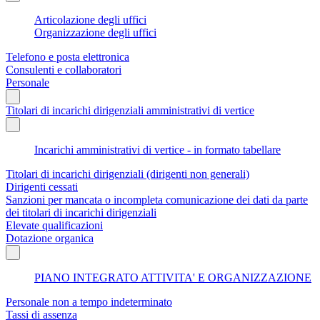
Articolazione degli uffici
Organizzazione degli uffici
Telefono e posta elettronica
Consulenti e collaboratori
Personale
Titolari di incarichi dirigenziali amministrativi di vertice
Incarichi amministrativi di vertice - in formato tabellare
Titolari di incarichi dirigenziali (dirigenti non generali)
Dirigenti cessati
Sanzioni per mancata o incompleta comunicazione dei dati da parte
dei titolari di incarichi dirigenziali
Elevate qualificazioni
Dotazione organica
PIANO INTEGRATO ATTIVITA' E ORGANIZZAZIONE
Personale non a tempo indeterminato
Tassi di assenza