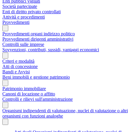
Enti pubblici vigilati
Società partecipate
Enti di diritto privato controllati
Attività e procedimenti
Provvedimenti
Provvedimenti organi indirizzo politico
Provvedimenti dirigenti amministrativi
Controlli sulle imprese
Sovvenzioni, contributi, sussidi, vantaggi economici
Criteri e modalità
Atti di concessione
Bandi e Avvisi
Beni immobili e gestione patrimonio
Patrimonio immobiliare
Canoni di locazione o affitto
Controlli e rilievi sull'amministrazione
Organismi indipendenti di valutuazione, nuclei di valutazione o altri
organismi con funzioni analoghe