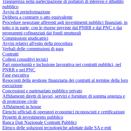
Trasparenza nella partecipazione di portatori di interessi e dibattito
pubblico
Avvisi di preinformazione
Delibera a contrarre o atto equivalente
Procedure negoziate afferenti agli investimenti pubblici finanziati, in
tutto o in parte, con le risorse previste dal PNRR e dal PNC e dai
programmi cofinanziati dai fondi strutturali
Commissioni giudicatrici
Avvisi relativi all'esito della procedura
Verbali delle commissioni di gara
Contratti
Collegi consultivi tecnici
Pari opportunità e inclusione lavorativa nei contratti pubblici, nel
PNRR e nel PNC
Fase esecutiva
Resoconti della gestione finanziaria dei contratti al termine della loro
esecuzione
Concessioni e partenariato pubblico privato
Affidamenti diretti di lavori, servizi e forniture di somma urgenza e
di protezione civile
Affidamenti in house
Elenchi ufficiali di operatori economici riconosciuti e certificazioni
Progetti di investimento pubblico
Banca Dati Nazionale Contratti Pubblici
Elenco delle soluzioni tecnologiche adottate dalle SA e enti