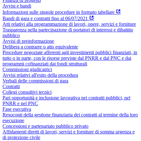
Finanza di progetto
Avvisi e bandi
Informazioni sulle singole procedure in formato tabellare
Bandi di gara e contratti fino al 06/07/2021
Atti relativi alla programmazione di lavori, opere, servizi e forniture
Trasparenza nella partecipazione di portatori di interessi e dibattito
pubblico
Avvisi di preinformazione
Delibera a contrarre o atto equivalente
Procedure negoziate afferenti agli investimenti pubblici finanziati, in
tutto o in parte, con le risorse previste dal PNRR e dal PNC e dai
programmi cofinanziati dai fondi strutturali
Commissioni giudicatrici
Avvisi relativi all'esito della procedura
Verbali delle commissioni di gara
Contratti
Collegi consultivi tecnici
Pari opportunità e inclusione lavorativa nei contratti pubblici, nel
PNRR e nel PNC
Fase esecutiva
Resoconti della gestione finanziaria dei contratti al termine della loro
esecuzione
Concessioni e partenariato pubblico privato
Affidamenti diretti di lavori, servizi e forniture di somma urgenza e
di protezione civile