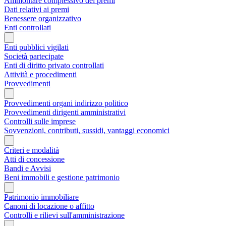
Ammontare complessivo dei premi
Dati relativi ai premi
Benessere organizzativo
Enti controllati
Enti pubblici vigilati
Società partecipate
Enti di diritto privato controllati
Attività e procedimenti
Provvedimenti
Provvedimenti organi indirizzo politico
Provvedimenti dirigenti amministrativi
Controlli sulle imprese
Sovvenzioni, contributi, sussidi, vantaggi economici
Criteri e modalità
Atti di concessione
Bandi e Avvisi
Beni immobili e gestione patrimonio
Patrimonio immobiliare
Canoni di locazione o affitto
Controlli e rilievi sull'amministrazione