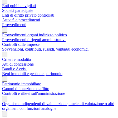
Enti pubblici vigilati
Società partecipate
Enti di diritto privato controllati
Attività e procedimenti
Provvedimenti
Provvedimenti organi indirizzo politico
Provvedimenti dirigenti amministrativi
Controlli sulle imprese
Sovvenzioni, contributi, sussidi, vantaggi economici
Criteri e modalità
Atti di concessione
Bandi e Avvisi
Beni immobili e gestione patrimonio
Patrimonio immobiliare
Canoni di locazione o affitto
Controlli e rilievi sull'amministrazione
Organismi indipendenti di valutuazione, nuclei di valutazione o altri
organismi con funzioni analoghe