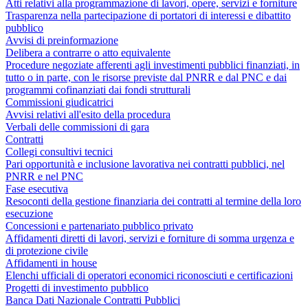
Atti relativi alla programmazione di lavori, opere, servizi e forniture
Trasparenza nella partecipazione di portatori di interessi e dibattito
pubblico
Avvisi di preinformazione
Delibera a contrarre o atto equivalente
Procedure negoziate afferenti agli investimenti pubblici finanziati, in
tutto o in parte, con le risorse previste dal PNRR e dal PNC e dai
programmi cofinanziati dai fondi strutturali
Commissioni giudicatrici
Avvisi relativi all'esito della procedura
Verbali delle commissioni di gara
Contratti
Collegi consultivi tecnici
Pari opportunità e inclusione lavorativa nei contratti pubblici, nel
PNRR e nel PNC
Fase esecutiva
Resoconti della gestione finanziaria dei contratti al termine della loro
esecuzione
Concessioni e partenariato pubblico privato
Affidamenti diretti di lavori, servizi e forniture di somma urgenza e
di protezione civile
Affidamenti in house
Elenchi ufficiali di operatori economici riconosciuti e certificazioni
Progetti di investimento pubblico
Banca Dati Nazionale Contratti Pubblici