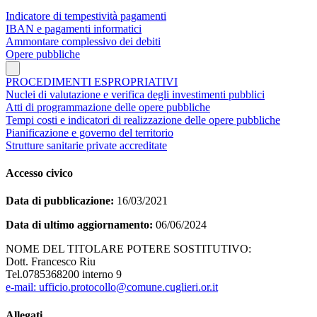
Indicatore di tempestività pagamenti
IBAN e pagamenti informatici
Ammontare complessivo dei debiti
Opere pubbliche
PROCEDIMENTI ESPROPRIATIVI
Nuclei di valutazione e verifica degli investimenti pubblici
Atti di programmazione delle opere pubbliche
Tempi costi e indicatori di realizzazione delle opere pubbliche
Pianificazione e governo del territorio
Strutture sanitarie private accreditate
Accesso civico
Data di pubblicazione:
16/03/2021
Data di ultimo aggiornamento:
06/06/2024
NOME DEL TITOLARE POTERE SOSTITUTIVO:
Dott. Francesco Riu
Tel.0785368200 interno 9
e-mail: ufficio.protocollo@comune.cuglieri.or.it
Allegati