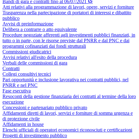
Bandi di gara e contratti fino al 06/07/2021
Atti relativi alla programmazione di lavori, opere, servizi e forniture
Trasparenza nella partecipazione di portatori di interessi e dibattito
pubblico
Avvisi di preinformazione
Delibera a contrarre o atto equivalente
Procedure negoziate afferenti agli investimenti pubblici finanziati, in
tutto o in parte, con le risorse previste dal PNRR e dal PNC e dai
programmi cofinanziati dai fondi strutturali
Commissioni giudicatrici
Avvisi relativi all'esito della procedura
Verbali delle commissioni di gara
Contratti
Collegi consultivi tecnici
Pari opportunità e inclusione lavorativa nei contratti pubblici, nel
PNRR e nel PNC
Fase esecutiva
Resoconti della gestione finanziaria dei contratti al termine della loro
esecuzione
Concessioni e partenariato pubblico privato
Affidamenti diretti di lavori, servizi e forniture di somma urgenza e
di protezione civile
Affidamenti in house
Elenchi ufficiali di operatori economici riconosciuti e certificazioni
Progetti di investimento pubblico