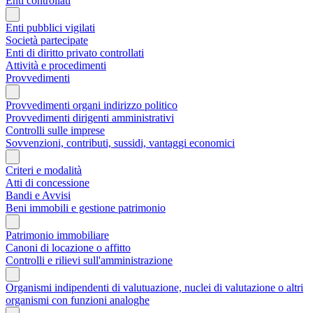
Enti controllati
Enti pubblici vigilati
Società partecipate
Enti di diritto privato controllati
Attività e procedimenti
Provvedimenti
Provvedimenti organi indirizzo politico
Provvedimenti dirigenti amministrativi
Controlli sulle imprese
Sovvenzioni, contributi, sussidi, vantaggi economici
Criteri e modalità
Atti di concessione
Bandi e Avvisi
Beni immobili e gestione patrimonio
Patrimonio immobiliare
Canoni di locazione o affitto
Controlli e rilievi sull'amministrazione
Organismi indipendenti di valutuazione, nuclei di valutazione o altri
organismi con funzioni analoghe