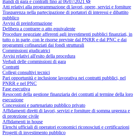
Bandi di gara e contratti fino al 06/07/2021
Atti relativi alla programmazione di lavori, opere, servizi e forniture
Trasparenza nella partecipazione di portatori di interessi e dibattito
pubblico
Avvisi di preinformazione
Delibera a contrarre o atto equivalente
Procedure negoziate afferenti agli investimenti pubblici finanziati, in
tutto o in parte, con le risorse previste dal PNRR e dal PNC e dai
programmi cofinanziati dai fondi strutturali
Commissioni giudicatrici
Avvisi relativi all'esito della procedura
Verbali delle commissioni di gara
Contratti
Collegi consultivi tecnici
Pari opportunità e inclusione lavorativa nei contratti pubblici, nel
PNRR e nel PNC
Fase esecutiva
Resoconti della gestione finanziaria dei contratti al termine della loro
esecuzione
Concessioni e partenariato pubblico privato
Affidamenti diretti di lavori, servizi e forniture di somma urgenza e
di protezione civile
Affidamenti in house
Elenchi ufficiali di operatori economici riconosciuti e certificazioni
Progetti di investimento pubblico