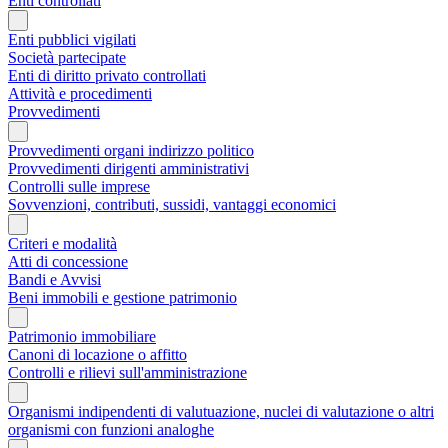
Enti controllati
Enti pubblici vigilati
Società partecipate
Enti di diritto privato controllati
Attività e procedimenti
Provvedimenti
Provvedimenti organi indirizzo politico
Provvedimenti dirigenti amministrativi
Controlli sulle imprese
Sovvenzioni, contributi, sussidi, vantaggi economici
Criteri e modalità
Atti di concessione
Bandi e Avvisi
Beni immobili e gestione patrimonio
Patrimonio immobiliare
Canoni di locazione o affitto
Controlli e rilievi sull'amministrazione
Organismi indipendenti di valutuazione, nuclei di valutazione o altri
organismi con funzioni analoghe