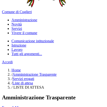
Comune di Cuglieri
Amministrazione
Novità
Servizi
Vivere il comune
Comunicazione istituzionale
Istruzione
Lavoro
Tutti gli argomenti...
Accedi
Home
/
Amministrazione Trasparente
/
Servizi erogati
/
Liste di attesa
/
LISTE DI ATTESA
Amministrazione Trasparente