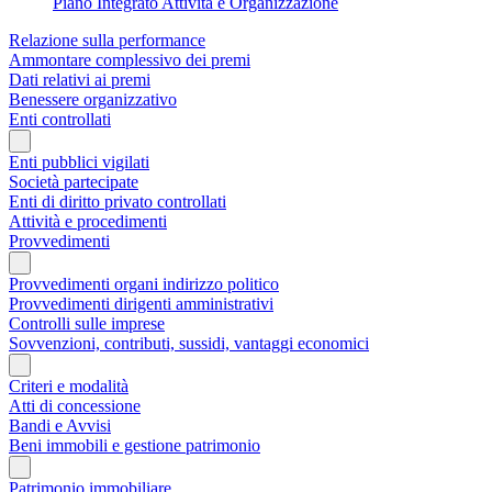
Piano Integrato Attività e Organizzazione
Relazione sulla performance
Ammontare complessivo dei premi
Dati relativi ai premi
Benessere organizzativo
Enti controllati
Enti pubblici vigilati
Società partecipate
Enti di diritto privato controllati
Attività e procedimenti
Provvedimenti
Provvedimenti organi indirizzo politico
Provvedimenti dirigenti amministrativi
Controlli sulle imprese
Sovvenzioni, contributi, sussidi, vantaggi economici
Criteri e modalità
Atti di concessione
Bandi e Avvisi
Beni immobili e gestione patrimonio
Patrimonio immobiliare