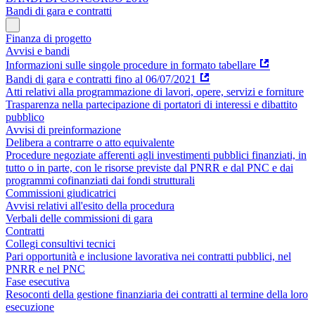
Bandi di gara e contratti
Finanza di progetto
Avvisi e bandi
Informazioni sulle singole procedure in formato tabellare
Bandi di gara e contratti fino al 06/07/2021
Atti relativi alla programmazione di lavori, opere, servizi e forniture
Trasparenza nella partecipazione di portatori di interessi e dibattito
pubblico
Avvisi di preinformazione
Delibera a contrarre o atto equivalente
Procedure negoziate afferenti agli investimenti pubblici finanziati, in
tutto o in parte, con le risorse previste dal PNRR e dal PNC e dai
programmi cofinanziati dai fondi strutturali
Commissioni giudicatrici
Avvisi relativi all'esito della procedura
Verbali delle commissioni di gara
Contratti
Collegi consultivi tecnici
Pari opportunità e inclusione lavorativa nei contratti pubblici, nel
PNRR e nel PNC
Fase esecutiva
Resoconti della gestione finanziaria dei contratti al termine della loro
esecuzione