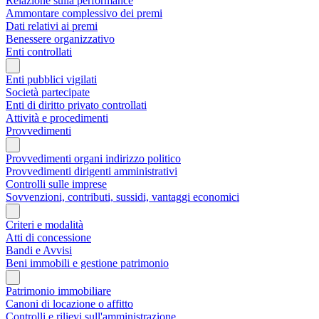
Relazione sulla performance
Ammontare complessivo dei premi
Dati relativi ai premi
Benessere organizzativo
Enti controllati
Enti pubblici vigilati
Società partecipate
Enti di diritto privato controllati
Attività e procedimenti
Provvedimenti
Provvedimenti organi indirizzo politico
Provvedimenti dirigenti amministrativi
Controlli sulle imprese
Sovvenzioni, contributi, sussidi, vantaggi economici
Criteri e modalità
Atti di concessione
Bandi e Avvisi
Beni immobili e gestione patrimonio
Patrimonio immobiliare
Canoni di locazione o affitto
Controlli e rilievi sull'amministrazione