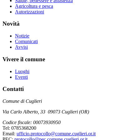
Salute, benessere e assistenza
Agricoltura e pesca
Autorizzazioni
Novità
Notizie
Comunicati
Avvisi
Vivere il comune
Luoghi
Eventi
Contatti
Comune di Cuglieri
Via Carlo Alberto, 33 09073 Cuglieri (OR)
Codice fiscale: 00073930950
Tel: 0785368200
Email:
ufficio.protocollo@comune.cuglieri.or.it
PEC:
protocollo@pec.comune.cuglieri.or.it