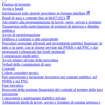
Finanza di progetto
Avvisi e bandi
Informazioni sulle singole procedure in formato tabellare
Bandi di gara e contratti fino al 06/07/2021
Atti relativi alla programmazione di lavori, opere, servizi e forniture
Trasparenza nella partecipazione di portatori di interessi e dibattito
pubblico
Avvisi di preinformazione
Delibera a contrarre o atto equivalente
Procedure negoziate afferenti agli investimenti pubblici finanziati, in
tutto o in parte, con le risorse previste dal PNRR e dal PNC e dai
programmi cofinanziati dai fondi strutturali
Commissioni giudicatrici
Avvisi relativi all'esito della procedura
Verbali delle commissioni di gara
Contratti
Collegi consultivi tecnici
Pari opportunità e inclusione lavorativa nei contratti pubblici, nel
PNRR e nel PNC
Fase esecutiva
Resoconti della gestione finanziaria dei contratti al termine della loro
esecuzione
Concessioni e partenariato pubblico privato
Affidamenti diretti di lavori, servizi e forniture di somma urgenza e