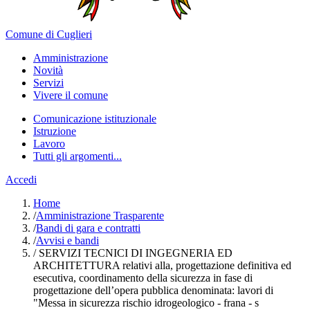
Comune di Cuglieri
Amministrazione
Novità
Servizi
Vivere il comune
Comunicazione istituzionale
Istruzione
Lavoro
Tutti gli argomenti...
Accedi
Home
/
Amministrazione Trasparente
/
Bandi di gara e contratti
/
Avvisi e bandi
/
SERVIZI TECNICI DI INGEGNERIA ED
ARCHITETTURA relativi alla, progettazione definitiva ed
esecutiva, coordinamento della sicurezza in fase di
progettazione dell’opera pubblica denominata: lavori di
"Messa in sicurezza rischio idrogeologico - frana - s