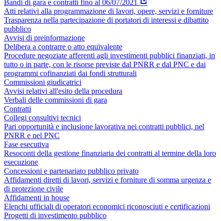
Bandi di gara e contratti fino al 06/07/2021
Atti relativi alla programmazione di lavori, opere, servizi e forniture
Trasparenza nella partecipazione di portatori di interessi e dibattito
pubblico
Avvisi di preinformazione
Delibera a contrarre o atto equivalente
Procedure negoziate afferenti agli investimenti pubblici finanziati, in
tutto o in parte, con le risorse previste dal PNRR e dal PNC e dai
programmi cofinanziati dai fondi strutturali
Commissioni giudicatrici
Avvisi relativi all'esito della procedura
Verbali delle commissioni di gara
Contratti
Collegi consultivi tecnici
Pari opportunità e inclusione lavorativa nei contratti pubblici, nel
PNRR e nel PNC
Fase esecutiva
Resoconti della gestione finanziaria dei contratti al termine della loro
esecuzione
Concessioni e partenariato pubblico privato
Affidamenti diretti di lavori, servizi e forniture di somma urgenza e
di protezione civile
Affidamenti in house
Elenchi ufficiali di operatori economici riconosciuti e certificazioni
Progetti di investimento pubblico