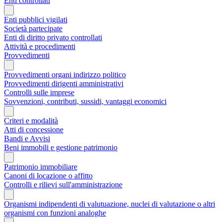
Enti controllati
Enti pubblici vigilati
Società partecipate
Enti di diritto privato controllati
Attività e procedimenti
Provvedimenti
Provvedimenti organi indirizzo politico
Provvedimenti dirigenti amministrativi
Controlli sulle imprese
Sovvenzioni, contributi, sussidi, vantaggi economici
Criteri e modalità
Atti di concessione
Bandi e Avvisi
Beni immobili e gestione patrimonio
Patrimonio immobiliare
Canoni di locazione o affitto
Controlli e rilievi sull'amministrazione
Organismi indipendenti di valutuazione, nuclei di valutazione o altri
organismi con funzioni analoghe