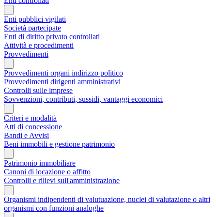
Enti controllati
Enti pubblici vigilati
Società partecipate
Enti di diritto privato controllati
Attività e procedimenti
Provvedimenti
Provvedimenti organi indirizzo politico
Provvedimenti dirigenti amministrativi
Controlli sulle imprese
Sovvenzioni, contributi, sussidi, vantaggi economici
Criteri e modalità
Atti di concessione
Bandi e Avvisi
Beni immobili e gestione patrimonio
Patrimonio immobiliare
Canoni di locazione o affitto
Controlli e rilievi sull'amministrazione
Organismi indipendenti di valutuazione, nuclei di valutazione o altri
organismi con funzioni analoghe