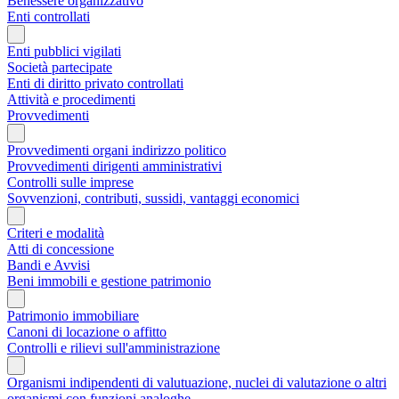
Benessere organizzativo
Enti controllati
Enti pubblici vigilati
Società partecipate
Enti di diritto privato controllati
Attività e procedimenti
Provvedimenti
Provvedimenti organi indirizzo politico
Provvedimenti dirigenti amministrativi
Controlli sulle imprese
Sovvenzioni, contributi, sussidi, vantaggi economici
Criteri e modalità
Atti di concessione
Bandi e Avvisi
Beni immobili e gestione patrimonio
Patrimonio immobiliare
Canoni di locazione o affitto
Controlli e rilievi sull'amministrazione
Organismi indipendenti di valutuazione, nuclei di valutazione o altri
organismi con funzioni analoghe