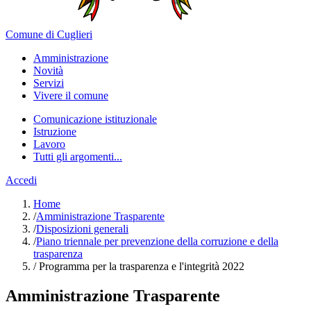
Comune di Cuglieri
Amministrazione
Novità
Servizi
Vivere il comune
Comunicazione istituzionale
Istruzione
Lavoro
Tutti gli argomenti...
Accedi
Home
/
Amministrazione Trasparente
/
Disposizioni generali
/
Piano triennale per prevenzione della corruzione e della
trasparenza
/
Programma per la trasparenza e l'integrità 2022
Amministrazione Trasparente