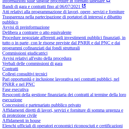
Informazioni sulle singole procedure in formato tabellare
Bandi di gara e contratti fino al 06/07/2021
Atti relativi alla programmazione di lavori, opere, servizi e forniture
Trasparenza nella partecipazione di portatori di interessi e dibattito
pubblico
Avvisi di preinformazione
Delibera a contrarre o atto equivalente
Procedure negoziate afferenti agli investimenti pubblici finanziati, in
tutto o in parte, con le risorse previste dal PNRR e dal PNC e dai
programmi cofinanziati dai fondi strutturali
Commissioni giudicatrici
Avvisi relativi all'esito della procedura
Verbali delle commissioni di gara
Contratti
Collegi consultivi tecnici
Pari opportunità e inclusione lavorativa nei contratti pubblici, nel
PNRR e nel PNC
Fase esecutiva
Resoconti della gestione finanziaria dei contratti al termine della loro
esecuzione
Concessioni e partenariato pubblico privato
Affidamenti diretti di lavori, servizi e forniture di somma urgenza e
di protezione civile
Affidamenti in house
Elenchi ufficiali di operatori economici riconosciuti e certificazioni