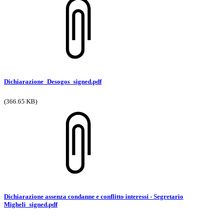
Dichiarazione_Desogos_signed.pdf
(366.65 KB)
Dichiarazione assenza condanne e conflitto interessi - Segretario
Migheli_signed.pdf