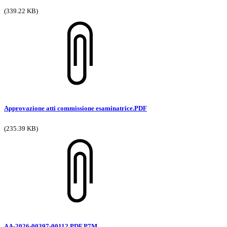
(339.22 KB)
Approvazione atti commissione esaminatrice.PDF
(235.39 KB)
AA-2026-00397-00112.PDF.P7M