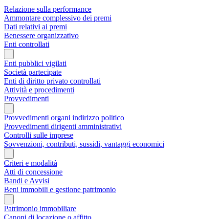
Relazione sulla performance
Ammontare complessivo dei premi
Dati relativi ai premi
Benessere organizzativo
Enti controllati
Enti pubblici vigilati
Società partecipate
Enti di diritto privato controllati
Attività e procedimenti
Provvedimenti
Provvedimenti organi indirizzo politico
Provvedimenti dirigenti amministrativi
Controlli sulle imprese
Sovvenzioni, contributi, sussidi, vantaggi economici
Criteri e modalità
Atti di concessione
Bandi e Avvisi
Beni immobili e gestione patrimonio
Patrimonio immobiliare
Canoni di locazione o affitto