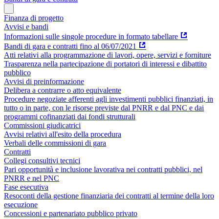
Finanza di progetto
Avvisi e bandi
Informazioni sulle singole procedure in formato tabellare
Bandi di gara e contratti fino al 06/07/2021
Atti relativi alla programmazione di lavori, opere, servizi e forniture
Trasparenza nella partecipazione di portatori di interessi e dibattito
pubblico
Avvisi di preinformazione
Delibera a contrarre o atto equivalente
Procedure negoziate afferenti agli investimenti pubblici finanziati, in
tutto o in parte, con le risorse previste dal PNRR e dal PNC e dai
programmi cofinanziati dai fondi strutturali
Commissioni giudicatrici
Avvisi relativi all'esito della procedura
Verbali delle commissioni di gara
Contratti
Collegi consultivi tecnici
Pari opportunità e inclusione lavorativa nei contratti pubblici, nel
PNRR e nel PNC
Fase esecutiva
Resoconti della gestione finanziaria dei contratti al termine della loro
esecuzione
Concessioni e partenariato pubblico privato