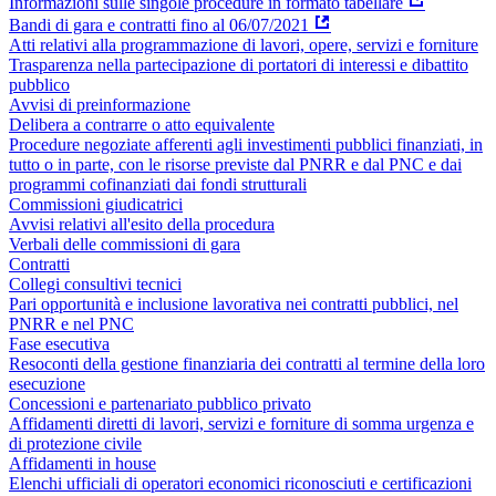
Informazioni sulle singole procedure in formato tabellare
Bandi di gara e contratti fino al 06/07/2021
Atti relativi alla programmazione di lavori, opere, servizi e forniture
Trasparenza nella partecipazione di portatori di interessi e dibattito
pubblico
Avvisi di preinformazione
Delibera a contrarre o atto equivalente
Procedure negoziate afferenti agli investimenti pubblici finanziati, in
tutto o in parte, con le risorse previste dal PNRR e dal PNC e dai
programmi cofinanziati dai fondi strutturali
Commissioni giudicatrici
Avvisi relativi all'esito della procedura
Verbali delle commissioni di gara
Contratti
Collegi consultivi tecnici
Pari opportunità e inclusione lavorativa nei contratti pubblici, nel
PNRR e nel PNC
Fase esecutiva
Resoconti della gestione finanziaria dei contratti al termine della loro
esecuzione
Concessioni e partenariato pubblico privato
Affidamenti diretti di lavori, servizi e forniture di somma urgenza e
di protezione civile
Affidamenti in house
Elenchi ufficiali di operatori economici riconosciuti e certificazioni