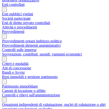
Benessere organizzativo
Enti controllati
Enti pubblici vigilati
Società partecipate
Enti di diritto privato controllati
Attività e procedimenti
Provvedimenti
Provvedimenti organi indirizzo politico
Provvedimenti dirigenti amministrativi
Controlli sulle imprese
Sovvenzioni, contributi, sussidi, vantaggi economici
Criteri e modalità
Atti di concessione
Bandi e Avvisi
Beni immobili e gestione patrimonio
Patrimonio immobiliare
Canoni di locazione o affitto
Controlli e rilievi sull'amministrazione
Organismi indipendenti di valutuazione, nuclei di valutazione o altri
organismi con funzioni analoghe