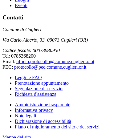
Eventi
Contatti
Comune di Cuglieri
Via Carlo Alberto, 33 09073 Cuglieri (OR)
Codice fiscale: 00073930950
Tel: 0785368200
Email:
ufficio.protocollo@comune.cuglieri.or.it
PEC:
protocollo@pec.comune.cuglieri.or.it
Leggi le FAQ
Prenotazione appuntamento
Segnalazione disservizio
Richiesta d'assistenza
Amministrazione trasparente
Informativa privacy
Note legali
Dichiarazione di accessibilità
Piano di miglioramento del sito e dei servizi
Mappa del sito