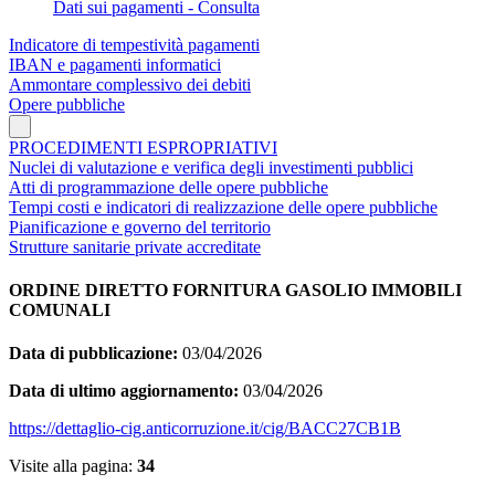
Dati sui pagamenti - Consulta
Indicatore di tempestività pagamenti
IBAN e pagamenti informatici
Ammontare complessivo dei debiti
Opere pubbliche
PROCEDIMENTI ESPROPRIATIVI
Nuclei di valutazione e verifica degli investimenti pubblici
Atti di programmazione delle opere pubbliche
Tempi costi e indicatori di realizzazione delle opere pubbliche
Pianificazione e governo del territorio
Strutture sanitarie private accreditate
ORDINE DIRETTO FORNITURA GASOLIO IMMOBILI
COMUNALI
Data di pubblicazione:
03/04/2026
Data di ultimo aggiornamento:
03/04/2026
https://dettaglio-cig.anticorruzione.it/cig/BACC27CB1B
Visite alla pagina:
34