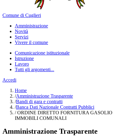
Comune di Cuglieri
Amministrazione
Novità
Servizi
Vivere il comune
Comunicazione istituzionale
Istruzione
Lavoro
Tutti gli argomenti...
Accedi
Home
/
Amministrazione Trasparente
/
Bandi di gara e contratti
/
Banca Dati Nazionale Contratti Pubblici
/
ORDINE DIRETTO FORNITURA GASOLIO
IMMOBILI COMUNALI
Amministrazione Trasparente