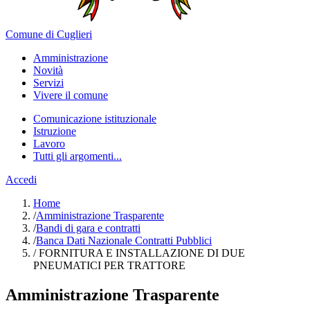
Comune di Cuglieri
Amministrazione
Novità
Servizi
Vivere il comune
Comunicazione istituzionale
Istruzione
Lavoro
Tutti gli argomenti...
Accedi
Home
/
Amministrazione Trasparente
/
Bandi di gara e contratti
/
Banca Dati Nazionale Contratti Pubblici
/
FORNITURA E INSTALLAZIONE DI DUE
PNEUMATICI PER TRATTORE
Amministrazione Trasparente