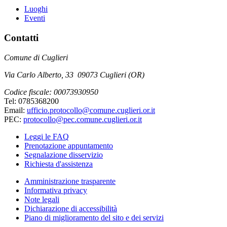
Luoghi
Eventi
Contatti
Comune di Cuglieri
Via Carlo Alberto, 33 09073 Cuglieri (OR)
Codice fiscale: 00073930950
Tel: 0785368200
Email:
ufficio.protocollo@comune.cuglieri.or.it
PEC:
protocollo@pec.comune.cuglieri.or.it
Leggi le FAQ
Prenotazione appuntamento
Segnalazione disservizio
Richiesta d'assistenza
Amministrazione trasparente
Informativa privacy
Note legali
Dichiarazione di accessibilità
Piano di miglioramento del sito e dei servizi