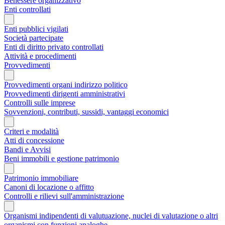
Benessere organizzativo
Enti controllati
Enti pubblici vigilati
Società partecipate
Enti di diritto privato controllati
Attività e procedimenti
Provvedimenti
Provvedimenti organi indirizzo politico
Provvedimenti dirigenti amministrativi
Controlli sulle imprese
Sovvenzioni, contributi, sussidi, vantaggi economici
Criteri e modalità
Atti di concessione
Bandi e Avvisi
Beni immobili e gestione patrimonio
Patrimonio immobiliare
Canoni di locazione o affitto
Controlli e rilievi sull'amministrazione
Organismi indipendenti di valutuazione, nuclei di valutazione o altri
organismi con funzioni analoghe