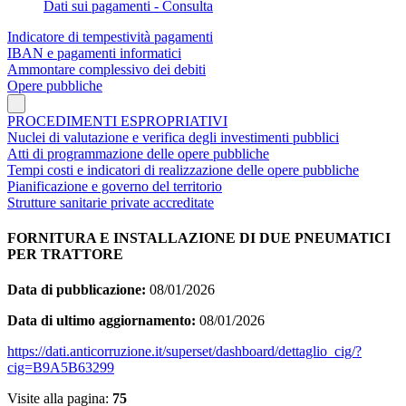
Dati sui pagamenti - Consulta
Indicatore di tempestività pagamenti
IBAN e pagamenti informatici
Ammontare complessivo dei debiti
Opere pubbliche
PROCEDIMENTI ESPROPRIATIVI
Nuclei di valutazione e verifica degli investimenti pubblici
Atti di programmazione delle opere pubbliche
Tempi costi e indicatori di realizzazione delle opere pubbliche
Pianificazione e governo del territorio
Strutture sanitarie private accreditate
FORNITURA E INSTALLAZIONE DI DUE PNEUMATICI
PER TRATTORE
Data di pubblicazione:
08/01/2026
Data di ultimo aggiornamento:
08/01/2026
https://dati.anticorruzione.it/superset/dashboard/dettaglio_cig/?
cig=B9A5B63299
Visite alla pagina:
75