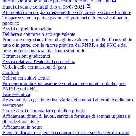
Informazioni sulle singole procedure in formato tabellare
Bandi di gara e contratti fino al 06/07/2021
Atti relativi alla programmazione di lavori, opere, servizi e forniture
Trasparenza nella partecipazione di portatori di interessi e dibattito
pubblico
Avvisi di preinformazione
Delibera a contrarre o atto equivalente
Procedure negoziate afferenti agli investimenti pubblici finanziati, in
tutto o in parte, con le risorse previste dal PNRR e dal PNC e dai
programmi cofinanziati dai fondi strutturali
Commissioni giudicatrici
Avvisi relativi all'esito della procedura
Verbali delle commissioni di gara
Contratti
Collegi consultivi tecnici
Pari opportunità e inclusione lavorativa nei contratti pubblici, nel
PNRR e nel PNC
Fase esecutiva
Resoconti della gestione finanziaria dei contratti al termine della loro
esecuzione
Concessioni e partenariato pubblico privato
Affidamenti diretti di lavori, servizi e forniture di somma urgenza e
di protezione civile
Affidamenti in house
Elenchi ufficiali di operatori economici riconosciuti e certificazioni