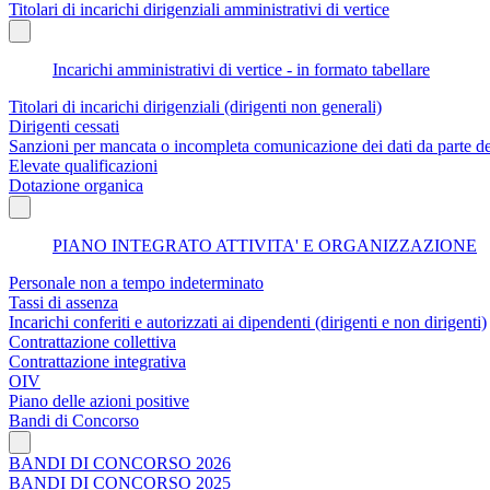
Titolari di incarichi dirigenziali amministrativi di vertice
Incarichi amministrativi di vertice - in formato tabellare
Titolari di incarichi dirigenziali (dirigenti non generali)
Dirigenti cessati
Sanzioni per mancata o incompleta comunicazione dei dati da parte dei t
Elevate qualificazioni
Dotazione organica
PIANO INTEGRATO ATTIVITA' E ORGANIZZAZIONE
Personale non a tempo indeterminato
Tassi di assenza
Incarichi conferiti e autorizzati ai dipendenti (dirigenti e non dirigenti)
Contrattazione collettiva
Contrattazione integrativa
OIV
Piano delle azioni positive
Bandi di Concorso
BANDI DI CONCORSO 2026
BANDI DI CONCORSO 2025