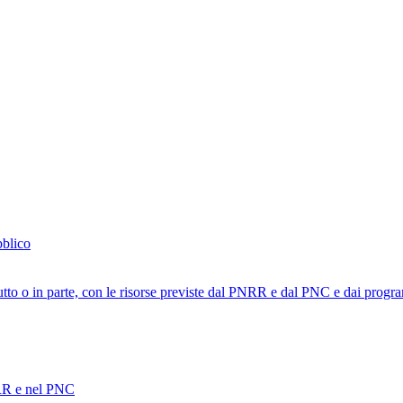
bblico
tutto o in parte, con le risorse previste dal PNRR e dal PNC e dai progra
PNRR e nel PNC