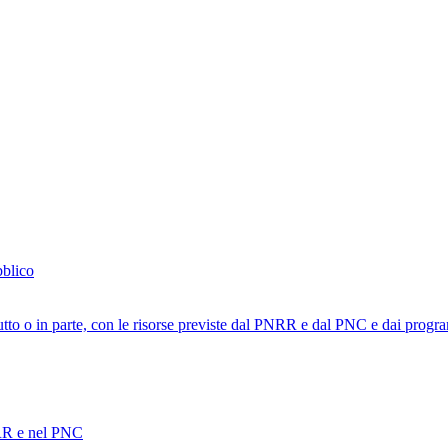
bblico
tutto o in parte, con le risorse previste dal PNRR e dal PNC e dai progra
PNRR e nel PNC