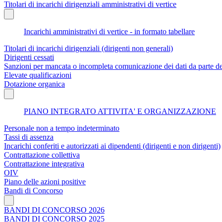
Titolari di incarichi dirigenziali amministrativi di vertice
Incarichi amministrativi di vertice - in formato tabellare
Titolari di incarichi dirigenziali (dirigenti non generali)
Dirigenti cessati
Sanzioni per mancata o incompleta comunicazione dei dati da parte dei t
Elevate qualificazioni
Dotazione organica
PIANO INTEGRATO ATTIVITA' E ORGANIZZAZIONE
Personale non a tempo indeterminato
Tassi di assenza
Incarichi conferiti e autorizzati ai dipendenti (dirigenti e non dirigenti)
Contrattazione collettiva
Contrattazione integrativa
OIV
Piano delle azioni positive
Bandi di Concorso
BANDI DI CONCORSO 2026
BANDI DI CONCORSO 2025