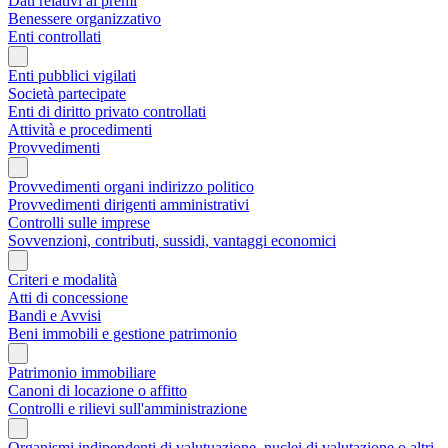
Dati relativi ai premi
Benessere organizzativo
Enti controllati
Enti pubblici vigilati
Società partecipate
Enti di diritto privato controllati
Attività e procedimenti
Provvedimenti
Provvedimenti organi indirizzo politico
Provvedimenti dirigenti amministrativi
Controlli sulle imprese
Sovvenzioni, contributi, sussidi, vantaggi economici
Criteri e modalità
Atti di concessione
Bandi e Avvisi
Beni immobili e gestione patrimonio
Patrimonio immobiliare
Canoni di locazione o affitto
Controlli e rilievi sull'amministrazione
Organismi indipendenti di valutuazione, nuclei di valutazione o altri