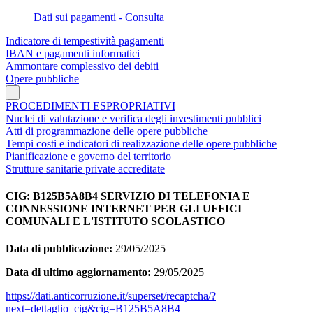
Dati sui pagamenti - Consulta
Indicatore di tempestività pagamenti
IBAN e pagamenti informatici
Ammontare complessivo dei debiti
Opere pubbliche
PROCEDIMENTI ESPROPRIATIVI
Nuclei di valutazione e verifica degli investimenti pubblici
Atti di programmazione delle opere pubbliche
Tempi costi e indicatori di realizzazione delle opere pubbliche
Pianificazione e governo del territorio
Strutture sanitarie private accreditate
CIG: B125B5A8B4 SERVIZIO DI TELEFONIA E
CONNESSIONE INTERNET PER GLI UFFICI
COMUNALI E L'ISTITUTO SCOLASTICO
Data di pubblicazione:
29/05/2025
Data di ultimo aggiornamento:
29/05/2025
https://dati.anticorruzione.it/superset/recaptcha/?
next=dettaglio_cig&cig=B125B5A8B4