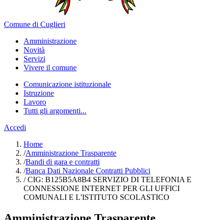
Comune di Cuglieri
Amministrazione
Novità
Servizi
Vivere il comune
Comunicazione istituzionale
Istruzione
Lavoro
Tutti gli argomenti...
Accedi
Home
/
Amministrazione Trasparente
/
Bandi di gara e contratti
/
Banca Dati Nazionale Contratti Pubblici
/
CIG: B125B5A8B4 SERVIZIO DI TELEFONIA E
CONNESSIONE INTERNET PER GLI UFFICI
COMUNALI E L'ISTITUTO SCOLASTICO
Amministrazione Trasparente