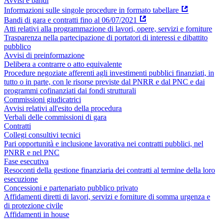
Avvisi e bandi
Informazioni sulle singole procedure in formato tabellare
Bandi di gara e contratti fino al 06/07/2021
Atti relativi alla programmazione di lavori, opere, servizi e forniture
Trasparenza nella partecipazione di portatori di interessi e dibattito
pubblico
Avvisi di preinformazione
Delibera a contrarre o atto equivalente
Procedure negoziate afferenti agli investimenti pubblici finanziati, in
tutto o in parte, con le risorse previste dal PNRR e dal PNC e dai
programmi cofinanziati dai fondi strutturali
Commissioni giudicatrici
Avvisi relativi all'esito della procedura
Verbali delle commissioni di gara
Contratti
Collegi consultivi tecnici
Pari opportunità e inclusione lavorativa nei contratti pubblici, nel
PNRR e nel PNC
Fase esecutiva
Resoconti della gestione finanziaria dei contratti al termine della loro
esecuzione
Concessioni e partenariato pubblico privato
Affidamenti diretti di lavori, servizi e forniture di somma urgenza e
di protezione civile
Affidamenti in house