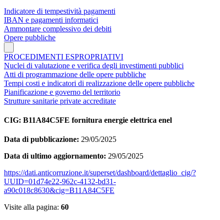
Indicatore di tempestività pagamenti
IBAN e pagamenti informatici
Ammontare complessivo dei debiti
Opere pubbliche
PROCEDIMENTI ESPROPRIATIVI
Nuclei di valutazione e verifica degli investimenti pubblici
Atti di programmazione delle opere pubbliche
Tempi costi e indicatori di realizzazione delle opere pubbliche
Pianificazione e governo del territorio
Strutture sanitarie private accreditate
CIG: B11A84C5FE fornitura energie elettrica enel
Data di pubblicazione:
29/05/2025
Data di ultimo aggiornamento:
29/05/2025
https://dati.anticorruzione.it/superset/dashboard/dettaglio_cig/?
UUID=01d74e22-962c-4132-bd31-
a90c018c8630&cig=B11A84C5FE
Visite alla pagina:
60