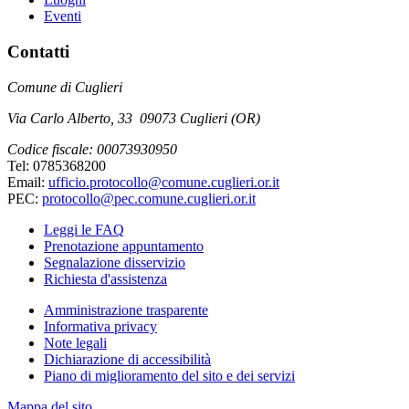
Eventi
Contatti
Comune di Cuglieri
Via Carlo Alberto, 33 09073 Cuglieri (OR)
Codice fiscale: 00073930950
Tel: 0785368200
Email:
ufficio.protocollo@comune.cuglieri.or.it
PEC:
protocollo@pec.comune.cuglieri.or.it
Leggi le FAQ
Prenotazione appuntamento
Segnalazione disservizio
Richiesta d'assistenza
Amministrazione trasparente
Informativa privacy
Note legali
Dichiarazione di accessibilità
Piano di miglioramento del sito e dei servizi
Mappa del sito