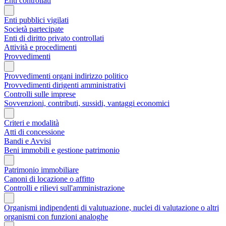
Enti controllati
Enti pubblici vigilati
Società partecipate
Enti di diritto privato controllati
Attività e procedimenti
Provvedimenti
Provvedimenti organi indirizzo politico
Provvedimenti dirigenti amministrativi
Controlli sulle imprese
Sovvenzioni, contributi, sussidi, vantaggi economici
Criteri e modalità
Atti di concessione
Bandi e Avvisi
Beni immobili e gestione patrimonio
Patrimonio immobiliare
Canoni di locazione o affitto
Controlli e rilievi sull'amministrazione
Organismi indipendenti di valutuazione, nuclei di valutazione o altri
organismi con funzioni analoghe