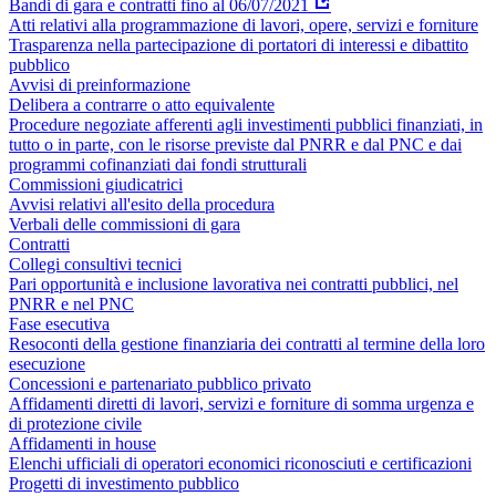
Bandi di gara e contratti fino al 06/07/2021
Atti relativi alla programmazione di lavori, opere, servizi e forniture
Trasparenza nella partecipazione di portatori di interessi e dibattito
pubblico
Avvisi di preinformazione
Delibera a contrarre o atto equivalente
Procedure negoziate afferenti agli investimenti pubblici finanziati, in
tutto o in parte, con le risorse previste dal PNRR e dal PNC e dai
programmi cofinanziati dai fondi strutturali
Commissioni giudicatrici
Avvisi relativi all'esito della procedura
Verbali delle commissioni di gara
Contratti
Collegi consultivi tecnici
Pari opportunità e inclusione lavorativa nei contratti pubblici, nel
PNRR e nel PNC
Fase esecutiva
Resoconti della gestione finanziaria dei contratti al termine della loro
esecuzione
Concessioni e partenariato pubblico privato
Affidamenti diretti di lavori, servizi e forniture di somma urgenza e
di protezione civile
Affidamenti in house
Elenchi ufficiali di operatori economici riconosciuti e certificazioni
Progetti di investimento pubblico