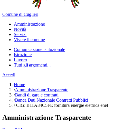
Comune di Cuglieri
Amministrazione
Novità
Servizi
Vivere il comune
Comunicazione istituzionale
Istruzione
Lavoro
Tutti gli argomenti...
Accedi
Home
/
Amministrazione Trasparente
/
Bandi di gara e contratti
/
Banca Dati Nazionale Contratti Pubblici
/
CIG: B11A84C5FE fornitura energie elettrica enel
Amministrazione Trasparente