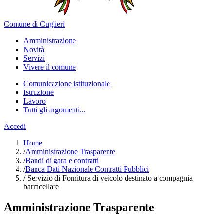
Comune di Cuglieri
Amministrazione
Novità
Servizi
Vivere il comune
Comunicazione istituzionale
Istruzione
Lavoro
Tutti gli argomenti...
Accedi
Home
/
Amministrazione Trasparente
/
Bandi di gara e contratti
/
Banca Dati Nazionale Contratti Pubblici
/
Servizio di Fornitura di veicolo destinato a compagnia
barracellare
Amministrazione Trasparente