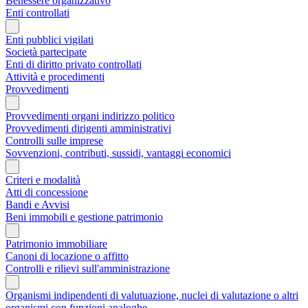
Benessere organizzativo
Enti controllati
Enti pubblici vigilati
Società partecipate
Enti di diritto privato controllati
Attività e procedimenti
Provvedimenti
Provvedimenti organi indirizzo politico
Provvedimenti dirigenti amministrativi
Controlli sulle imprese
Sovvenzioni, contributi, sussidi, vantaggi economici
Criteri e modalità
Atti di concessione
Bandi e Avvisi
Beni immobili e gestione patrimonio
Patrimonio immobiliare
Canoni di locazione o affitto
Controlli e rilievi sull'amministrazione
Organismi indipendenti di valutuazione, nuclei di valutazione o altri
organismi con funzioni analoghe