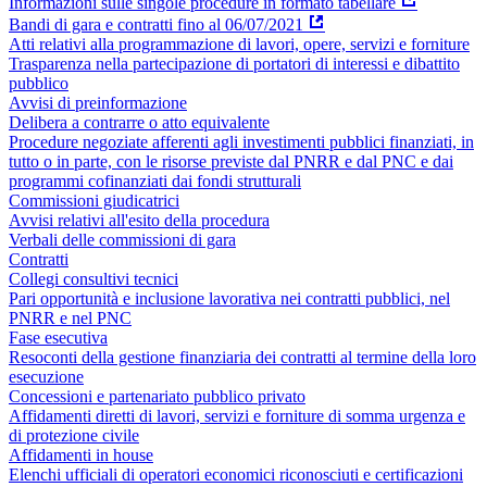
Informazioni sulle singole procedure in formato tabellare
Bandi di gara e contratti fino al 06/07/2021
Atti relativi alla programmazione di lavori, opere, servizi e forniture
Trasparenza nella partecipazione di portatori di interessi e dibattito
pubblico
Avvisi di preinformazione
Delibera a contrarre o atto equivalente
Procedure negoziate afferenti agli investimenti pubblici finanziati, in
tutto o in parte, con le risorse previste dal PNRR e dal PNC e dai
programmi cofinanziati dai fondi strutturali
Commissioni giudicatrici
Avvisi relativi all'esito della procedura
Verbali delle commissioni di gara
Contratti
Collegi consultivi tecnici
Pari opportunità e inclusione lavorativa nei contratti pubblici, nel
PNRR e nel PNC
Fase esecutiva
Resoconti della gestione finanziaria dei contratti al termine della loro
esecuzione
Concessioni e partenariato pubblico privato
Affidamenti diretti di lavori, servizi e forniture di somma urgenza e
di protezione civile
Affidamenti in house
Elenchi ufficiali di operatori economici riconosciuti e certificazioni