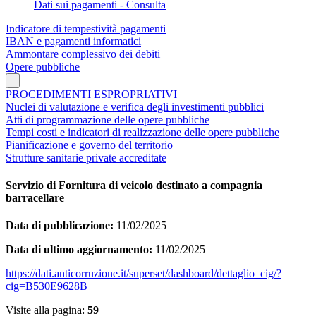
Dati sui pagamenti - Consulta
Indicatore di tempestività pagamenti
IBAN e pagamenti informatici
Ammontare complessivo dei debiti
Opere pubbliche
PROCEDIMENTI ESPROPRIATIVI
Nuclei di valutazione e verifica degli investimenti pubblici
Atti di programmazione delle opere pubbliche
Tempi costi e indicatori di realizzazione delle opere pubbliche
Pianificazione e governo del territorio
Strutture sanitarie private accreditate
Servizio di Fornitura di veicolo destinato a compagnia
barracellare
Data di pubblicazione:
11/02/2025
Data di ultimo aggiornamento:
11/02/2025
https://dati.anticorruzione.it/superset/dashboard/dettaglio_cig/?
cig=B530E9628B
Visite alla pagina:
59