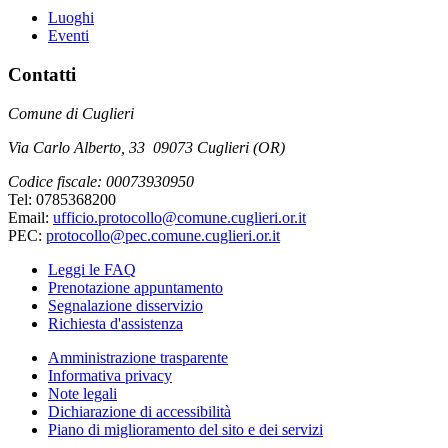
Luoghi
Eventi
Contatti
Comune di Cuglieri
Via Carlo Alberto, 33 09073 Cuglieri (OR)
Codice fiscale: 00073930950
Tel: 0785368200
Email:
ufficio.protocollo@comune.cuglieri.or.it
PEC:
protocollo@pec.comune.cuglieri.or.it
Leggi le FAQ
Prenotazione appuntamento
Segnalazione disservizio
Richiesta d'assistenza
Amministrazione trasparente
Informativa privacy
Note legali
Dichiarazione di accessibilità
Piano di miglioramento del sito e dei servizi