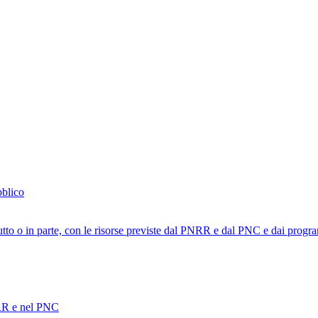
bblico
tutto o in parte, con le risorse previste dal PNRR e dal PNC e dai progra
PNRR e nel PNC