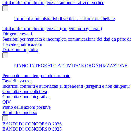
Titolari di incarichi dirigenziali amministrativi di vertice
Incarichi amministrativi di vertice - in formato tabellare
Titolari di incarichi dirigenziali (dirigenti non generali)
Dirigenti cessati
Sanzioni per mancata o incompleta comunicazione dei dati da parte dei t
Elevate qualificazioni
Dotazione organica
PIANO INTEGRATO ATTIVITA' E ORGANIZZAZIONE
Personale non a tempo indeterminato
Tassi di assenza
Incarichi conferiti e autorizzati ai dipendenti (dirigenti e non dirigenti)
Contrattazione collettiva
Contrattazione integrativa
OIV
Piano delle azioni positive
Bandi di Concorso
BANDI DI CONCORSO 2026
BANDI DI CONCORSO 2025