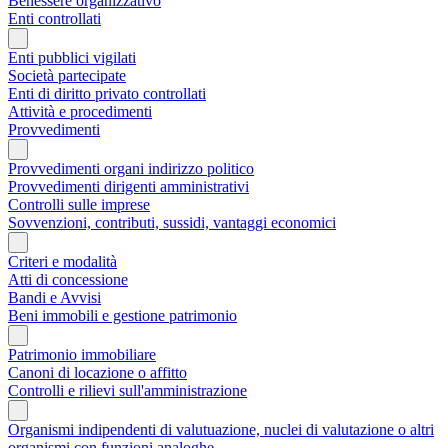
Benessere organizzativo
Enti controllati
Enti pubblici vigilati
Società partecipate
Enti di diritto privato controllati
Attività e procedimenti
Provvedimenti
Provvedimenti organi indirizzo politico
Provvedimenti dirigenti amministrativi
Controlli sulle imprese
Sovvenzioni, contributi, sussidi, vantaggi economici
Criteri e modalità
Atti di concessione
Bandi e Avvisi
Beni immobili e gestione patrimonio
Patrimonio immobiliare
Canoni di locazione o affitto
Controlli e rilievi sull'amministrazione
Organismi indipendenti di valutuazione, nuclei di valutazione o altri
organismi con funzioni analoghe