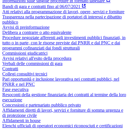
Informazioni sulle singole procedure in formato tabellare
Bandi di gara e contratti fino al 06/07/2021
Atti relativi alla programmazione di lavori, opere, servizi e forniture
Trasparenza nella partecipazione di portatori di interessi e dibattito
pubblico
Avvisi di preinformazione
Delibera a contrarre o atto equivalente
Procedure negoziate afferenti agli investimenti pubblici finanziati, in
tutto o in parte, con le risorse previste dal PNRR e dal PNC e dai
programmi cofinanziati dai fondi strutturali
Commissioni giudicatrici
Avvisi relativi all'esito della procedura
Verbali delle commissioni di gara
Contratti
Collegi consultivi tecnici
Pari opportunità e inclusione lavorativa nei contratti pubblici, nel
PNRR e nel PNC
Fase esecutiva
Resoconti della gestione finanziaria dei contratti al termine della loro
esecuzione
Concessioni e partenariato pubblico privato
Affidamenti diretti di lavori, servizi e forniture di somma urgenza e
di protezione civile
Affidamenti in house
Elenchi ufficiali di operatori economici riconosciuti e certificazioni