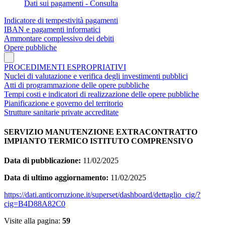
Dati sui pagamenti - Consulta
Indicatore di tempestività pagamenti
IBAN e pagamenti informatici
Ammontare complessivo dei debiti
Opere pubbliche
PROCEDIMENTI ESPROPRIATIVI
Nuclei di valutazione e verifica degli investimenti pubblici
Atti di programmazione delle opere pubbliche
Tempi costi e indicatori di realizzazione delle opere pubbliche
Pianificazione e governo del territorio
Strutture sanitarie private accreditate
SERVIZIO MANUTENZIONE EXTRACONTRATTO
IMPIANTO TERMICO ISTITUTO COMPRENSIVO
Data di pubblicazione:
11/02/2025
Data di ultimo aggiornamento:
11/02/2025
https://dati.anticorruzione.it/superset/dashboard/dettaglio_cig/?
cig=B4D88A82C0
Visite alla pagina:
59