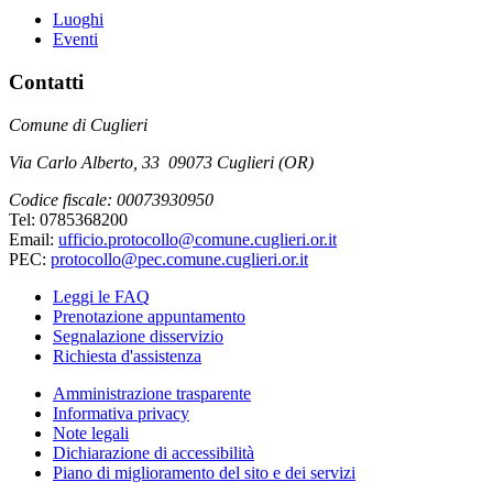
Luoghi
Eventi
Contatti
Comune di Cuglieri
Via Carlo Alberto, 33 09073 Cuglieri (OR)
Codice fiscale: 00073930950
Tel: 0785368200
Email:
ufficio.protocollo@comune.cuglieri.or.it
PEC:
protocollo@pec.comune.cuglieri.or.it
Leggi le FAQ
Prenotazione appuntamento
Segnalazione disservizio
Richiesta d'assistenza
Amministrazione trasparente
Informativa privacy
Note legali
Dichiarazione di accessibilità
Piano di miglioramento del sito e dei servizi