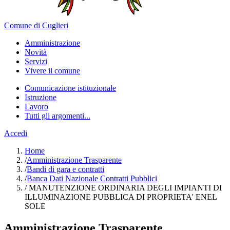
Comune di Cuglieri
Amministrazione
Novità
Servizi
Vivere il comune
Comunicazione istituzionale
Istruzione
Lavoro
Tutti gli argomenti...
Accedi
Home
/
Amministrazione Trasparente
/
Bandi di gara e contratti
/
Banca Dati Nazionale Contratti Pubblici
/
MANUTENZIONE ORDINARIA DEGLI IMPIANTI DI
ILLUMINAZIONE PUBBLICA DI PROPRIETA' ENEL
SOLE
Amministrazione Trasparente