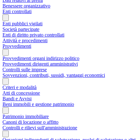
Dati relativi ai premi
Benessere organizzativo
Enti controllati
Enti pubblici vigilati
Società partecipate
Enti di diritto privato controllati
Attività e procedimenti
Provvedimenti
Provvedimenti organi indirizzo politico
Provvedimenti dirigenti amministrativi
Controlli sulle imprese
Sovvenzioni, contributi, sussidi, vantaggi economici
Criteri e modalità
Atti di concessione
Bandi e Avvisi
Beni immobili e gestione patrimonio
Patrimonio immobiliare
Canoni di locazione o affitto
Controlli e rilievi sull'amministrazione
Organismi indipendenti di valutuazione, nuclei di valutazione o altri