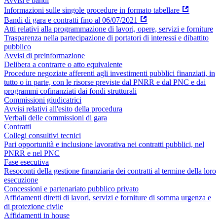
Avvisi e bandi
Informazioni sulle singole procedure in formato tabellare
Bandi di gara e contratti fino al 06/07/2021
Atti relativi alla programmazione di lavori, opere, servizi e forniture
Trasparenza nella partecipazione di portatori di interessi e dibattito
pubblico
Avvisi di preinformazione
Delibera a contrarre o atto equivalente
Procedure negoziate afferenti agli investimenti pubblici finanziati, in
tutto o in parte, con le risorse previste dal PNRR e dal PNC e dai
programmi cofinanziati dai fondi strutturali
Commissioni giudicatrici
Avvisi relativi all'esito della procedura
Verbali delle commissioni di gara
Contratti
Collegi consultivi tecnici
Pari opportunità e inclusione lavorativa nei contratti pubblici, nel
PNRR e nel PNC
Fase esecutiva
Resoconti della gestione finanziaria dei contratti al termine della loro
esecuzione
Concessioni e partenariato pubblico privato
Affidamenti diretti di lavori, servizi e forniture di somma urgenza e
di protezione civile
Affidamenti in house