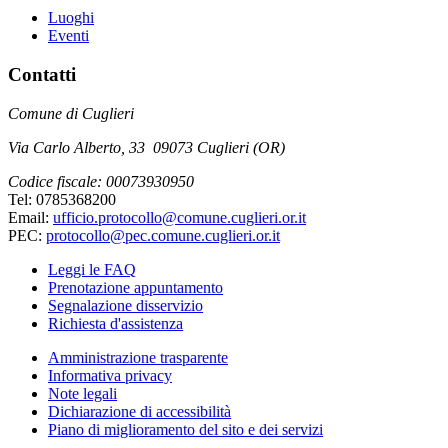
Luoghi
Eventi
Contatti
Comune di Cuglieri
Via Carlo Alberto, 33 09073 Cuglieri (OR)
Codice fiscale: 00073930950
Tel: 0785368200
Email:
ufficio.protocollo@comune.cuglieri.or.it
PEC:
protocollo@pec.comune.cuglieri.or.it
Leggi le FAQ
Prenotazione appuntamento
Segnalazione disservizio
Richiesta d'assistenza
Amministrazione trasparente
Informativa privacy
Note legali
Dichiarazione di accessibilità
Piano di miglioramento del sito e dei servizi