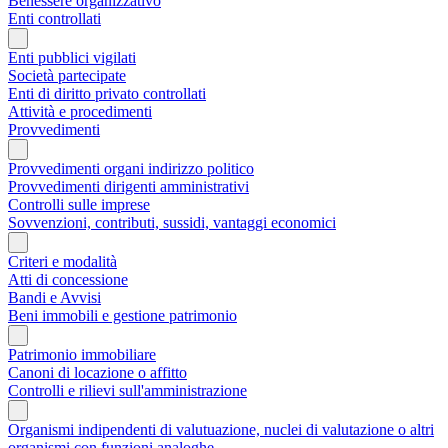
Benessere organizzativo
Enti controllati
Enti pubblici vigilati
Società partecipate
Enti di diritto privato controllati
Attività e procedimenti
Provvedimenti
Provvedimenti organi indirizzo politico
Provvedimenti dirigenti amministrativi
Controlli sulle imprese
Sovvenzioni, contributi, sussidi, vantaggi economici
Criteri e modalità
Atti di concessione
Bandi e Avvisi
Beni immobili e gestione patrimonio
Patrimonio immobiliare
Canoni di locazione o affitto
Controlli e rilievi sull'amministrazione
Organismi indipendenti di valutuazione, nuclei di valutazione o altri
organismi con funzioni analoghe