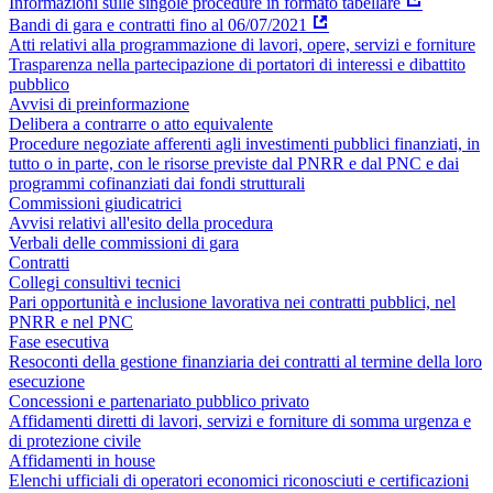
Informazioni sulle singole procedure in formato tabellare
Bandi di gara e contratti fino al 06/07/2021
Atti relativi alla programmazione di lavori, opere, servizi e forniture
Trasparenza nella partecipazione di portatori di interessi e dibattito
pubblico
Avvisi di preinformazione
Delibera a contrarre o atto equivalente
Procedure negoziate afferenti agli investimenti pubblici finanziati, in
tutto o in parte, con le risorse previste dal PNRR e dal PNC e dai
programmi cofinanziati dai fondi strutturali
Commissioni giudicatrici
Avvisi relativi all'esito della procedura
Verbali delle commissioni di gara
Contratti
Collegi consultivi tecnici
Pari opportunità e inclusione lavorativa nei contratti pubblici, nel
PNRR e nel PNC
Fase esecutiva
Resoconti della gestione finanziaria dei contratti al termine della loro
esecuzione
Concessioni e partenariato pubblico privato
Affidamenti diretti di lavori, servizi e forniture di somma urgenza e
di protezione civile
Affidamenti in house
Elenchi ufficiali di operatori economici riconosciuti e certificazioni