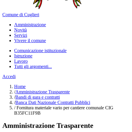
Comune di Cuglieri
Amministrazione
Novità
Servizi
Vivere il comune
Comunicazione istituzionale
Istruzione
Lavoro
Tutti gli argomenti...
Accedi
Home
/
Amministrazione Trasparente
/
Bandi di gara e contratti
/
Banca Dati Nazionale Contratti Pubblici
/
Fornitura materiale vario per cantiere comunale CIG
B35FC11F9B
Amministrazione Trasparente