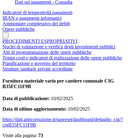
Dati sui pagamenti - Consulta
Indicatore di tempestività pagamenti
IBAN e pagamenti informatici
Ammontare complessivo dei debiti
Opere pubbliche
PROCEDIMENTI ESPROPRIATIVI
Nuclei di valutazione e verifica degli investimenti pubblici
Atti di programmazione delle opere pubbliche
Tempi costi e indicatori di realizzazione delle opere pubbliche
Pianificazione e governo del territorio
Strutture sanitarie private accreditate
Fornitura materiale vario per cantiere comunale CIG
B35FC11F9B
Data di pubblicazione:
10/02/2025
Data di ultimo aggiornamento:
10/02/2025
https://dati.anticorruzione.it/superset/dashboard/dettaglio_cig/?
cigB35FC11F9B
Visite alla pagina:
73