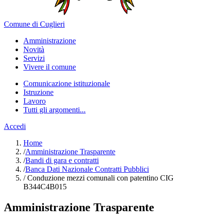
Comune di Cuglieri
Amministrazione
Novità
Servizi
Vivere il comune
Comunicazione istituzionale
Istruzione
Lavoro
Tutti gli argomenti...
Accedi
Home
/
Amministrazione Trasparente
/
Bandi di gara e contratti
/
Banca Dati Nazionale Contratti Pubblici
/
Conduzione mezzi comunali con patentino CIG
B344C4B015
Amministrazione Trasparente