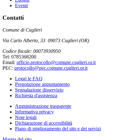
Eventi
Contatti
Comune di Cuglieri
Via Carlo Alberto, 33 09073 Cuglieri (OR)
Codice fiscale: 00073930950
Tel: 0785368200
Email:
ufficio.protocollo@comune.cuglieri.or.it
PEC:
protocollo@pec.comune.cuglieri.or.it
Leggi le FAQ
Prenotazione appuntamento
Segnalazione disservizio
Richiesta d'assistenza
Amministrazione trasparente
Informativa privacy
Note legali
Dichiarazione di accessibilità
Piano di miglioramento del sito e dei servizi
Mappa del sito