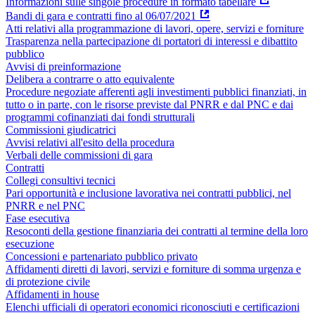
Informazioni sulle singole procedure in formato tabellare
Bandi di gara e contratti fino al 06/07/2021
Atti relativi alla programmazione di lavori, opere, servizi e forniture
Trasparenza nella partecipazione di portatori di interessi e dibattito
pubblico
Avvisi di preinformazione
Delibera a contrarre o atto equivalente
Procedure negoziate afferenti agli investimenti pubblici finanziati, in
tutto o in parte, con le risorse previste dal PNRR e dal PNC e dai
programmi cofinanziati dai fondi strutturali
Commissioni giudicatrici
Avvisi relativi all'esito della procedura
Verbali delle commissioni di gara
Contratti
Collegi consultivi tecnici
Pari opportunità e inclusione lavorativa nei contratti pubblici, nel
PNRR e nel PNC
Fase esecutiva
Resoconti della gestione finanziaria dei contratti al termine della loro
esecuzione
Concessioni e partenariato pubblico privato
Affidamenti diretti di lavori, servizi e forniture di somma urgenza e
di protezione civile
Affidamenti in house
Elenchi ufficiali di operatori economici riconosciuti e certificazioni