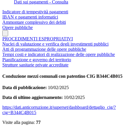
Dati sui pagamenti - Consulta
Indicatore di tempestività pagamenti
IBAN e pagamenti informatici
Ammontare complessivo dei debiti
Opere pubbliche
PROCEDIMENTI ESPROPRIATIVI
Nuclei di valutazione e verifica degli investimenti pubblici
Atti di programmazione delle opere pubbliche
Tempi costi e indicatori di realizzazione delle opere pubbliche
Pianificazione e governo del territorio
Strutture sanitarie private accreditate
Conduzione mezzi comunali con patentino CIG B344C4B015
Data di pubblicazione:
10/02/2025
Data di ultimo aggiornamento:
10/02/2025
https://dati.anticorruzione.it/superset/dashboard/dettaglio_cig/?
cig=B344C4B015
Visite alla pagina:
77