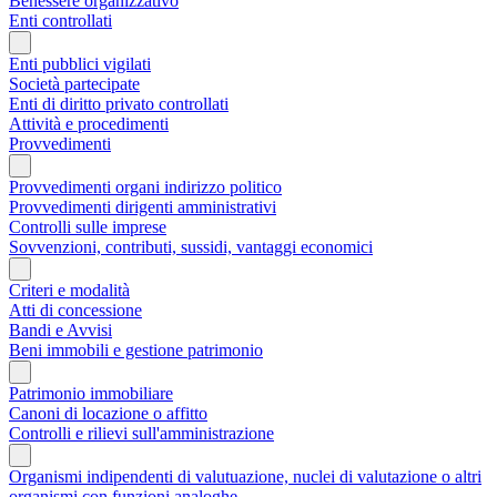
Benessere organizzativo
Enti controllati
Enti pubblici vigilati
Società partecipate
Enti di diritto privato controllati
Attività e procedimenti
Provvedimenti
Provvedimenti organi indirizzo politico
Provvedimenti dirigenti amministrativi
Controlli sulle imprese
Sovvenzioni, contributi, sussidi, vantaggi economici
Criteri e modalità
Atti di concessione
Bandi e Avvisi
Beni immobili e gestione patrimonio
Patrimonio immobiliare
Canoni di locazione o affitto
Controlli e rilievi sull'amministrazione
Organismi indipendenti di valutuazione, nuclei di valutazione o altri
organismi con funzioni analoghe