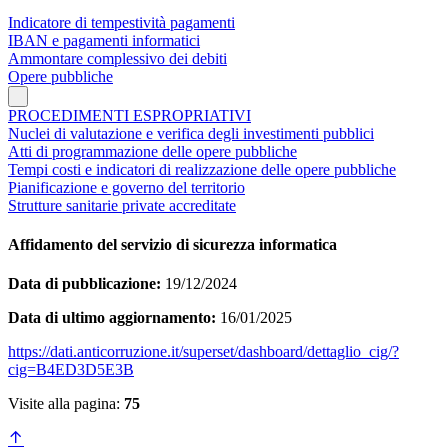
Indicatore di tempestività pagamenti
IBAN e pagamenti informatici
Ammontare complessivo dei debiti
Opere pubbliche
PROCEDIMENTI ESPROPRIATIVI
Nuclei di valutazione e verifica degli investimenti pubblici
Atti di programmazione delle opere pubbliche
Tempi costi e indicatori di realizzazione delle opere pubbliche
Pianificazione e governo del territorio
Strutture sanitarie private accreditate
Affidamento del servizio di sicurezza informatica
Data di pubblicazione:
19/12/2024
Data di ultimo aggiornamento:
16/01/2025
https://dati.anticorruzione.it/superset/dashboard/dettaglio_cig/?
cig=B4ED3D5E3B
Visite alla pagina:
75