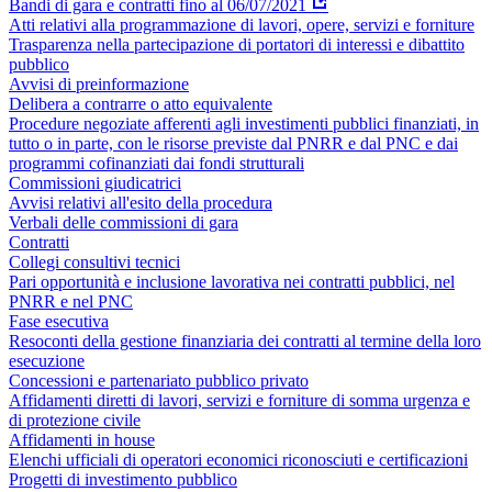
Bandi di gara e contratti fino al 06/07/2021
Atti relativi alla programmazione di lavori, opere, servizi e forniture
Trasparenza nella partecipazione di portatori di interessi e dibattito
pubblico
Avvisi di preinformazione
Delibera a contrarre o atto equivalente
Procedure negoziate afferenti agli investimenti pubblici finanziati, in
tutto o in parte, con le risorse previste dal PNRR e dal PNC e dai
programmi cofinanziati dai fondi strutturali
Commissioni giudicatrici
Avvisi relativi all'esito della procedura
Verbali delle commissioni di gara
Contratti
Collegi consultivi tecnici
Pari opportunità e inclusione lavorativa nei contratti pubblici, nel
PNRR e nel PNC
Fase esecutiva
Resoconti della gestione finanziaria dei contratti al termine della loro
esecuzione
Concessioni e partenariato pubblico privato
Affidamenti diretti di lavori, servizi e forniture di somma urgenza e
di protezione civile
Affidamenti in house
Elenchi ufficiali di operatori economici riconosciuti e certificazioni
Progetti di investimento pubblico