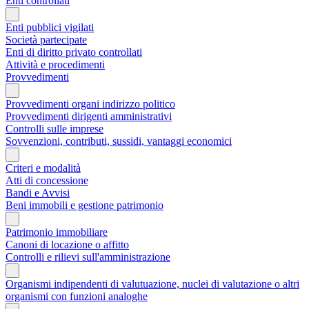
Enti controllati
Enti pubblici vigilati
Società partecipate
Enti di diritto privato controllati
Attività e procedimenti
Provvedimenti
Provvedimenti organi indirizzo politico
Provvedimenti dirigenti amministrativi
Controlli sulle imprese
Sovvenzioni, contributi, sussidi, vantaggi economici
Criteri e modalità
Atti di concessione
Bandi e Avvisi
Beni immobili e gestione patrimonio
Patrimonio immobiliare
Canoni di locazione o affitto
Controlli e rilievi sull'amministrazione
Organismi indipendenti di valutuazione, nuclei di valutazione o altri
organismi con funzioni analoghe