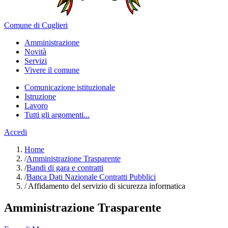
Comune di Cuglieri
Amministrazione
Novità
Servizi
Vivere il comune
Comunicazione istituzionale
Istruzione
Lavoro
Tutti gli argomenti...
Accedi
Home
/
Amministrazione Trasparente
/
Bandi di gara e contratti
/
Banca Dati Nazionale Contratti Pubblici
/
Affidamento del servizio di sicurezza informatica
Amministrazione Trasparente