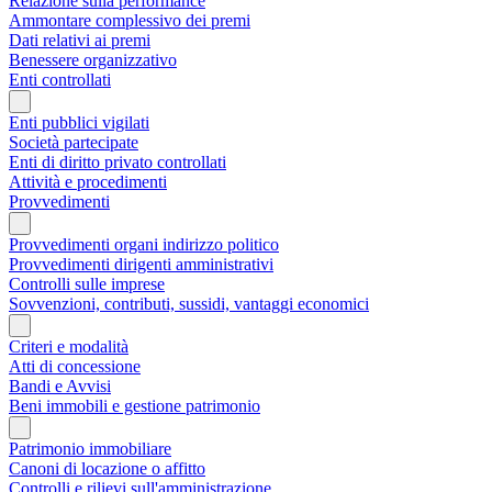
Relazione sulla performance
Ammontare complessivo dei premi
Dati relativi ai premi
Benessere organizzativo
Enti controllati
Enti pubblici vigilati
Società partecipate
Enti di diritto privato controllati
Attività e procedimenti
Provvedimenti
Provvedimenti organi indirizzo politico
Provvedimenti dirigenti amministrativi
Controlli sulle imprese
Sovvenzioni, contributi, sussidi, vantaggi economici
Criteri e modalità
Atti di concessione
Bandi e Avvisi
Beni immobili e gestione patrimonio
Patrimonio immobiliare
Canoni di locazione o affitto
Controlli e rilievi sull'amministrazione