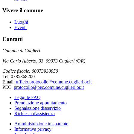
Vivere il comune
Luoghi
Eventi
Contatti
Comune di Cuglieri
Via Carlo Alberto, 33 09073 Cuglieri (OR)
Codice fiscale: 00073930950
Tel: 0785368200
Email:
ufficio.protocollo@comune.cuglieri.or.it
PEC:
protocollo@pec.comune.cuglieri.or.it
Leggi le FAQ
Prenotazione appuntamento
Segnalazione disservizio
Richiesta d'assistenza
Amministrazione trasparente
Informativa privacy