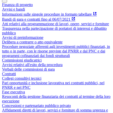
Finanza di progetto
Avvisi e bandi
Informazioni sulle singole procedure in formato tabellare
Bandi di gara e contratti fino al 06/07/2021
Atti relativi alla programmazione di lavori, opere, servizi e forniture
Trasparenza nella partecipazione di portatori di interessi e dibattito
pubblico
Avvisi di preinformazione
Delibera a contrarre o atto equivalente
Procedure negoziate afferenti agli investimenti pubblici finanziati, in
tutto o in parte, con le risorse previste dal PNRR e dal PNC e dai
programmi cofinanziati dai fondi strutturali
Commissioni giudicatrici
Avvisi relativi all'esito della procedura
Verbali delle commissioni di gara
Contratti
Collegi consultivi tecnici
Pari opportunità e inclusione lavorativa nei contratti pubblici, nel
PNRR e nel PNC
Fase esecutiva
Resoconti della gestione finanziaria dei contratti al termine della loro
esecuzione
Concessioni e partenariato pubblico privato
Affidamenti diretti di lavori, servizi e forniture di somma urgenza e