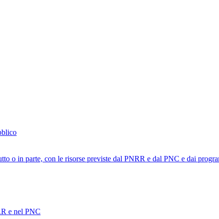
bblico
tutto o in parte, con le risorse previste dal PNRR e dal PNC e dai progra
PNRR e nel PNC