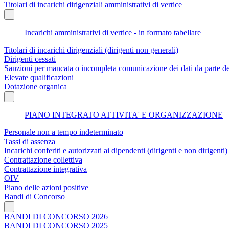
Titolari di incarichi dirigenziali amministrativi di vertice
Incarichi amministrativi di vertice - in formato tabellare
Titolari di incarichi dirigenziali (dirigenti non generali)
Dirigenti cessati
Sanzioni per mancata o incompleta comunicazione dei dati da parte dei t
Elevate qualificazioni
Dotazione organica
PIANO INTEGRATO ATTIVITA' E ORGANIZZAZIONE
Personale non a tempo indeterminato
Tassi di assenza
Incarichi conferiti e autorizzati ai dipendenti (dirigenti e non dirigenti)
Contrattazione collettiva
Contrattazione integrativa
OIV
Piano delle azioni positive
Bandi di Concorso
BANDI DI CONCORSO 2026
BANDI DI CONCORSO 2025