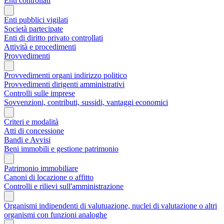
Enti controllati
Enti pubblici vigilati
Società partecipate
Enti di diritto privato controllati
Attività e procedimenti
Provvedimenti
Provvedimenti organi indirizzo politico
Provvedimenti dirigenti amministrativi
Controlli sulle imprese
Sovvenzioni, contributi, sussidi, vantaggi economici
Criteri e modalità
Atti di concessione
Bandi e Avvisi
Beni immobili e gestione patrimonio
Patrimonio immobiliare
Canoni di locazione o affitto
Controlli e rilievi sull'amministrazione
Organismi indipendenti di valutuazione, nuclei di valutazione o altri
organismi con funzioni analoghe