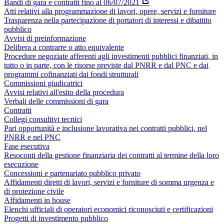
Bandi di gara e contratti fino al 06/07/2021
Atti relativi alla programmazione di lavori, opere, servizi e forniture
Trasparenza nella partecipazione di portatori di interessi e dibattito
pubblico
Avvisi di preinformazione
Delibera a contrarre o atto equivalente
Procedure negoziate afferenti agli investimenti pubblici finanziati, in
tutto o in parte, con le risorse previste dal PNRR e dal PNC e dai
programmi cofinanziati dai fondi strutturali
Commissioni giudicatrici
Avvisi relativi all'esito della procedura
Verbali delle commissioni di gara
Contratti
Collegi consultivi tecnici
Pari opportunità e inclusione lavorativa nei contratti pubblici, nel
PNRR e nel PNC
Fase esecutiva
Resoconti della gestione finanziaria dei contratti al termine della loro
esecuzione
Concessioni e partenariato pubblico privato
Affidamenti diretti di lavori, servizi e forniture di somma urgenza e
di protezione civile
Affidamenti in house
Elenchi ufficiali di operatori economici riconosciuti e certificazioni
Progetti di investimento pubblico