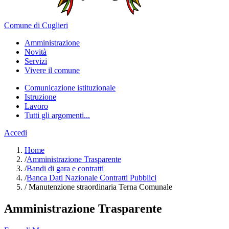
Comune di Cuglieri
Amministrazione
Novità
Servizi
Vivere il comune
Comunicazione istituzionale
Istruzione
Lavoro
Tutti gli argomenti...
Accedi
Home
/
Amministrazione Trasparente
/
Bandi di gara e contratti
/
Banca Dati Nazionale Contratti Pubblici
/
Manutenzione straordinaria Terna Comunale
Amministrazione Trasparente