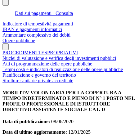
Dati sui pagamenti - Consulta
Indicatore di tempestività pagamenti
IBAN e pagamenti informatici
Ammontare complessivo dei debiti
Opere pubbliche
PROCEDIMENTI ESPROPRIATIVI
Nuclei di valutazione e verifica degli investimenti pubblici
Atti di programmazione delle opere pubbliche
Tempi costi e indicatori di realizzazione delle opere pubbliche
Pianificazione e governo del territorio
Strutture sanitarie private accreditate
MOBILITA’ VOLONTARIA PER LA COPERTURA A
TEMPO INDETERMINATO E PIENO DI N° 1 POSTO NEL
PROFILO PROFESSIONALE DI ISTRUTTORE
DIRETTIVO ASSISTENTE SOCIALE CAT. D
Data di pubblicazione:
08/06/2020
Data di ultimo aggiornamento:
12/01/2025