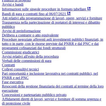
Finanza di progetto
Avvisi e bandi
Informazioni sulle singole procedure in formato tabellare
Bandi di gara e contratti fino al 06/07/2021
Atti relativi alla programmazione di lavori, opere, servizi e forniture
Trasparenza nella partecipazione di portatori di interessi e dibattito
pubblico
Avvisi di preinformazione
Delibera a contrarre o atto equivalente
Procedure negoziate afferenti agli investimenti pubblici finanziati, in
tutto o in parte, con le risorse previste dal PNRR e dal PNC e dai
programmi cofinanziati dai fondi strutturali
Commissioni giudicatrici
Avvisi relativi all'esito della procedura
Verbali delle commissioni di gara
Contratti
Collegi consultivi tecnici
Pari opportunità e inclusione lavorativa nei contratti pubblici, nel
PNRR e nel PNC
Fase esecutiva
Resoconti della gestione finanziaria dei contratti al termine della loro
esecuzione
Concessioni e partenariato pubblico privato
Affidamenti diretti di lavori, servizi e forniture di somma urgenza e
di protezione civile