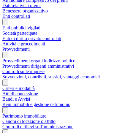
Ammontare complessivo dei premi
Dati relativi ai premi
Benessere organizzativo
Enti controllati
Enti pubblici vigilati
Società partecipate
Enti di diritto privato controllati
Attività e procedimenti
Provvedimenti
Provvedimenti organi indirizzo politico
Provvedimenti dirigenti amministrativi
Controlli sulle imprese
Sovvenzioni, contributi, sussidi, vantaggi economici
Criteri e modalità
Atti di concessione
Bandi e Avvisi
Beni immobili e gestione patrimonio
Patrimonio immobiliare
Canoni di locazione o affitto
Controlli e rilievi sull'amministrazione