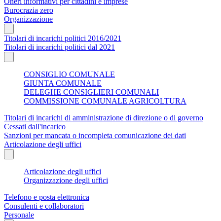
Oneri informativi per cittadini e imprese
Burocrazia zero
Organizzazione
Titolari di incarichi politici 2016/2021
Titolari di incarichi politici dal 2021
CONSIGLIO COMUNALE
GIUNTA COMUNALE
DELEGHE CONSIGLIERI COMUNALI
COMMISSIONE COMUNALE AGRICOLTURA
Titolari di incarichi di amministrazione di direzione o di governo
Cessati dall'incarico
Sanzioni per mancata o incompleta comunicazione dei dati
Articolazione degli uffici
Articolazione degli uffici
Organizzazione degli uffici
Telefono e posta elettronica
Consulenti e collaboratori
Personale