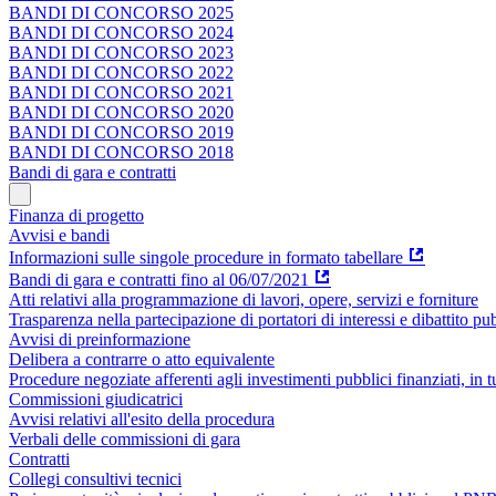
BANDI DI CONCORSO 2025
BANDI DI CONCORSO 2024
BANDI DI CONCORSO 2023
BANDI DI CONCORSO 2022
BANDI DI CONCORSO 2021
BANDI DI CONCORSO 2020
BANDI DI CONCORSO 2019
BANDI DI CONCORSO 2018
Bandi di gara e contratti
Finanza di progetto
Avvisi e bandi
Informazioni sulle singole procedure in formato tabellare
Bandi di gara e contratti fino al 06/07/2021
Atti relativi alla programmazione di lavori, opere, servizi e forniture
Trasparenza nella partecipazione di portatori di interessi e dibattito pu
Avvisi di preinformazione
Delibera a contrarre o atto equivalente
Procedure negoziate afferenti agli investimenti pubblici finanziati, in 
Commissioni giudicatrici
Avvisi relativi all'esito della procedura
Verbali delle commissioni di gara
Contratti
Collegi consultivi tecnici