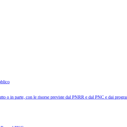
bblico
tutto o in parte, con le risorse previste dal PNRR e dal PNC e dai progra