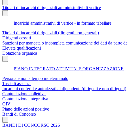
Titolari di incarichi dirigenziali amministrativi di vertice
Incarichi amministrativi di vertice - in formato tabellare
Titolari di incarichi dirigenziali (dirigenti non generali)
Dirigenti cessati
Sanzioni per mancata o incompleta comunicazione dei dati da parte dei t
Elevate qualificazioni
Dotazione organica
PIANO INTEGRATO ATTIVITA' E ORGANIZZAZIONE
Personale non a tempo indeterminato
Tassi di assenza
Incarichi conferiti e autorizzati ai dipendenti (dirigenti e non dirigenti)
Contrattazione collettiva
Contrattazione integrativa
OIV
Piano delle azioni positive
Bandi di Concorso
BANDI DI CONCORSO 2026