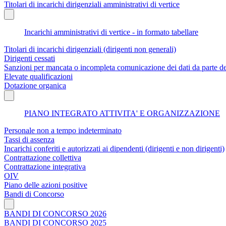
Titolari di incarichi dirigenziali amministrativi di vertice
Incarichi amministrativi di vertice - in formato tabellare
Titolari di incarichi dirigenziali (dirigenti non generali)
Dirigenti cessati
Sanzioni per mancata o incompleta comunicazione dei dati da parte dei t
Elevate qualificazioni
Dotazione organica
PIANO INTEGRATO ATTIVITA' E ORGANIZZAZIONE
Personale non a tempo indeterminato
Tassi di assenza
Incarichi conferiti e autorizzati ai dipendenti (dirigenti e non dirigenti)
Contrattazione collettiva
Contrattazione integrativa
OIV
Piano delle azioni positive
Bandi di Concorso
BANDI DI CONCORSO 2026
BANDI DI CONCORSO 2025