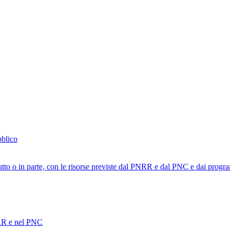
bblico
tutto o in parte, con le risorse previste dal PNRR e dal PNC e dai progra
PNRR e nel PNC