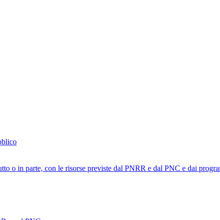
bblico
tutto o in parte, con le risorse previste dal PNRR e dal PNC e dai progra