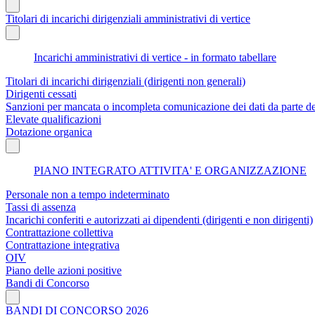
Titolari di incarichi dirigenziali amministrativi di vertice
Incarichi amministrativi di vertice - in formato tabellare
Titolari di incarichi dirigenziali (dirigenti non generali)
Dirigenti cessati
Sanzioni per mancata o incompleta comunicazione dei dati da parte dei t
Elevate qualificazioni
Dotazione organica
PIANO INTEGRATO ATTIVITA' E ORGANIZZAZIONE
Personale non a tempo indeterminato
Tassi di assenza
Incarichi conferiti e autorizzati ai dipendenti (dirigenti e non dirigenti)
Contrattazione collettiva
Contrattazione integrativa
OIV
Piano delle azioni positive
Bandi di Concorso
BANDI DI CONCORSO 2026