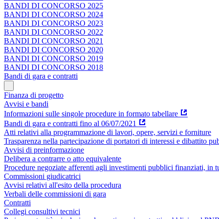
BANDI DI CONCORSO 2025
BANDI DI CONCORSO 2024
BANDI DI CONCORSO 2023
BANDI DI CONCORSO 2022
BANDI DI CONCORSO 2021
BANDI DI CONCORSO 2020
BANDI DI CONCORSO 2019
BANDI DI CONCORSO 2018
Bandi di gara e contratti
Finanza di progetto
Avvisi e bandi
Informazioni sulle singole procedure in formato tabellare
Bandi di gara e contratti fino al 06/07/2021
Atti relativi alla programmazione di lavori, opere, servizi e forniture
Trasparenza nella partecipazione di portatori di interessi e dibattito pu
Avvisi di preinformazione
Delibera a contrarre o atto equivalente
Procedure negoziate afferenti agli investimenti pubblici finanziati, in 
Commissioni giudicatrici
Avvisi relativi all'esito della procedura
Verbali delle commissioni di gara
Contratti
Collegi consultivi tecnici