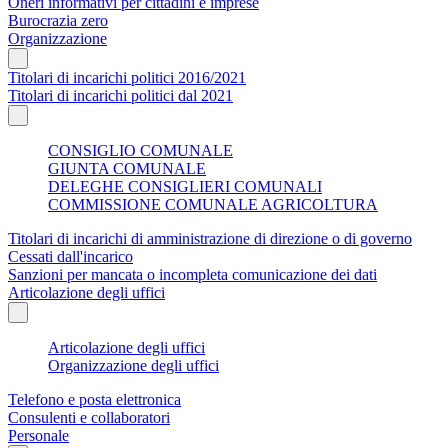
Oneri informativi per cittadini e imprese
Burocrazia zero
Organizzazione
Titolari di incarichi politici 2016/2021
Titolari di incarichi politici dal 2021
CONSIGLIO COMUNALE
GIUNTA COMUNALE
DELEGHE CONSIGLIERI COMUNALI
COMMISSIONE COMUNALE AGRICOLTURA
Titolari di incarichi di amministrazione di direzione o di governo
Cessati dall'incarico
Sanzioni per mancata o incompleta comunicazione dei dati
Articolazione degli uffici
Articolazione degli uffici
Organizzazione degli uffici
Telefono e posta elettronica
Consulenti e collaboratori
Personale