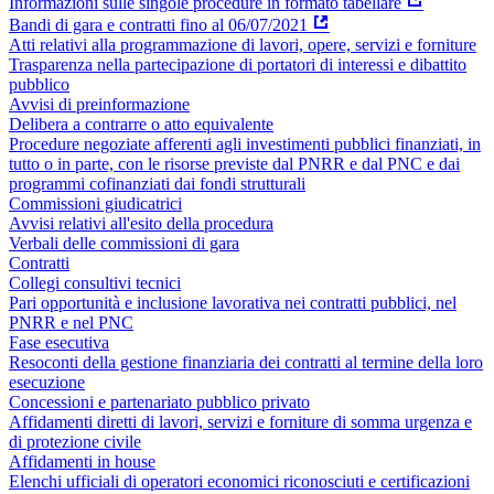
Informazioni sulle singole procedure in formato tabellare
Bandi di gara e contratti fino al 06/07/2021
Atti relativi alla programmazione di lavori, opere, servizi e forniture
Trasparenza nella partecipazione di portatori di interessi e dibattito
pubblico
Avvisi di preinformazione
Delibera a contrarre o atto equivalente
Procedure negoziate afferenti agli investimenti pubblici finanziati, in
tutto o in parte, con le risorse previste dal PNRR e dal PNC e dai
programmi cofinanziati dai fondi strutturali
Commissioni giudicatrici
Avvisi relativi all'esito della procedura
Verbali delle commissioni di gara
Contratti
Collegi consultivi tecnici
Pari opportunità e inclusione lavorativa nei contratti pubblici, nel
PNRR e nel PNC
Fase esecutiva
Resoconti della gestione finanziaria dei contratti al termine della loro
esecuzione
Concessioni e partenariato pubblico privato
Affidamenti diretti di lavori, servizi e forniture di somma urgenza e
di protezione civile
Affidamenti in house
Elenchi ufficiali di operatori economici riconosciuti e certificazioni