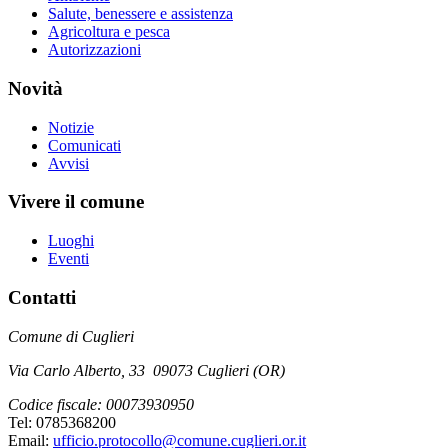
Salute, benessere e assistenza
Agricoltura e pesca
Autorizzazioni
Novità
Notizie
Comunicati
Avvisi
Vivere il comune
Luoghi
Eventi
Contatti
Comune di Cuglieri
Via Carlo Alberto, 33 09073 Cuglieri (OR)
Codice fiscale: 00073930950
Tel: 0785368200
Email:
ufficio.protocollo@comune.cuglieri.or.it