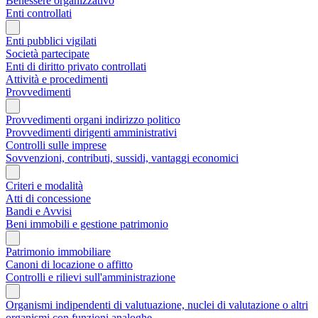
Benessere organizzativo
Enti controllati
Enti pubblici vigilati
Società partecipate
Enti di diritto privato controllati
Attività e procedimenti
Provvedimenti
Provvedimenti organi indirizzo politico
Provvedimenti dirigenti amministrativi
Controlli sulle imprese
Sovvenzioni, contributi, sussidi, vantaggi economici
Criteri e modalità
Atti di concessione
Bandi e Avvisi
Beni immobili e gestione patrimonio
Patrimonio immobiliare
Canoni di locazione o affitto
Controlli e rilievi sull'amministrazione
Organismi indipendenti di valutuazione, nuclei di valutazione o altri
organismi con funzioni analoghe