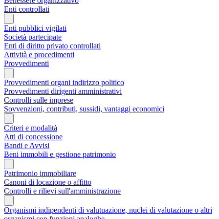
Benessere organizzativo
Enti controllati
Enti pubblici vigilati
Società partecipate
Enti di diritto privato controllati
Attività e procedimenti
Provvedimenti
Provvedimenti organi indirizzo politico
Provvedimenti dirigenti amministrativi
Controlli sulle imprese
Sovvenzioni, contributi, sussidi, vantaggi economici
Criteri e modalità
Atti di concessione
Bandi e Avvisi
Beni immobili e gestione patrimonio
Patrimonio immobiliare
Canoni di locazione o affitto
Controlli e rilievi sull'amministrazione
Organismi indipendenti di valutuazione, nuclei di valutazione o altri
organismi con funzioni analoghe