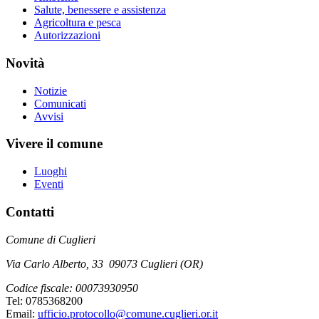
Salute, benessere e assistenza
Agricoltura e pesca
Autorizzazioni
Novità
Notizie
Comunicati
Avvisi
Vivere il comune
Luoghi
Eventi
Contatti
Comune di Cuglieri
Via Carlo Alberto, 33 09073 Cuglieri (OR)
Codice fiscale: 00073930950
Tel: 0785368200
Email:
ufficio.protocollo@comune.cuglieri.or.it