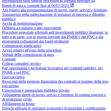
Informazioni sulle singole procedure in formato tabellare
Bandi di gara e contratti fino al 06/07/2021
Atti relativi alla programmazione di lavori, opere, servizi e forniture
Trasparenza nella partecipazione di portatori di interessi e dibattito
pubblico
Avvisi di preinformazione
Delibera a contrarre o atto equivalente
Procedure negoziate afferenti agli investimenti pubblici finanziati, in
tutto o in parte, con le risorse previste dal PNRR e dal PNC e dai
programmi cofinanziati dai fondi strutturali
Commissioni giudicatrici
Avvisi relativi all'esito della procedura
Verbali delle commissioni di gara
Contratti
Collegi consultivi tecnici
Pari opportunità e inclusione lavorativa nei contratti pubblici, nel
PNRR e nel PNC
Fase esecutiva
Resoconti della gestione finanziaria dei contratti al termine della loro
esecuzione
Concessioni e partenariato pubblico privato
Affidamenti diretti di lavori, servizi e forniture di somma urgenza e
di protezione civile
Affidamenti in house
Elenchi ufficiali di operatori economici riconosciuti e certificazioni