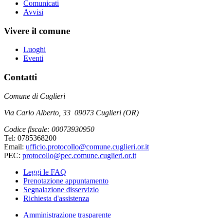
Comunicati
Avvisi
Vivere il comune
Luoghi
Eventi
Contatti
Comune di Cuglieri
Via Carlo Alberto, 33 09073 Cuglieri (OR)
Codice fiscale: 00073930950
Tel: 0785368200
Email:
ufficio.protocollo@comune.cuglieri.or.it
PEC:
protocollo@pec.comune.cuglieri.or.it
Leggi le FAQ
Prenotazione appuntamento
Segnalazione disservizio
Richiesta d'assistenza
Amministrazione trasparente